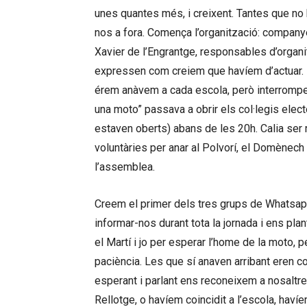
unes quantes més, i creixent. Tantes que no 
nos a fora. Comença l’organització: companyes 
Xavier de l’Engrantge, responsables d’organi
expressen com creiem que havíem d’actuar. D
érem anàvem a cada escola, però interromp
una moto” passava a obrir els col·legis ele
estaven oberts) abans de les 20h. Calia ser 
voluntàries per anar al Polvorí, el Domènech
l’assemblea.
Creem el primer dels tres grups de Whatsapp
informar-nos durant tota la jornada i ens pl
el Martí i jo per esperar l’home de la moto, pe
paciència. Les que sí anaven arribant eren 
esperant i parlant ens reconeixem a nosaltr
Rellotge, o havíem coincidit a l’escola, haví