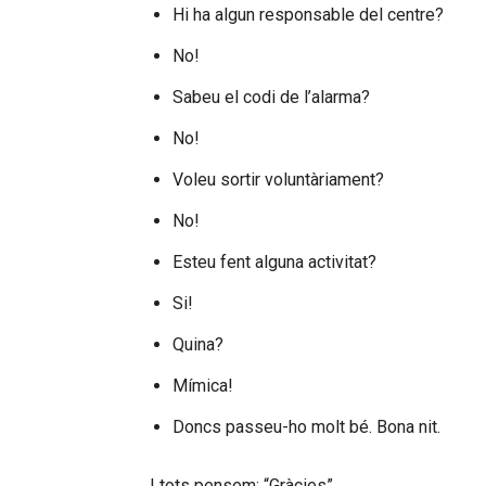
Hi ha algun responsable del centre?
No!
Sabeu el codi de l’alarma?
No!
Voleu sortir voluntàriament?
No!
Esteu fent alguna activitat?
Si!
Quina?
Mímica!
Doncs passeu-ho molt bé. Bona nit.
I tots pensem: “Gràcies”.