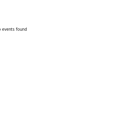
PROGRAMA EN DIRECTE
o events found