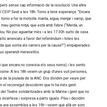
però sense cap informació de la resolució. Una altra
 CEIP Seat a les 18h. Torno a tenir esperança: “Encara
torno a fer la motxilla: manta, aigua, menjar i xarop, que
 el meu germà mitjà, que està amb febre (“Merda, un
lou. No puc aguantar més i a les 17:30h surto de casa
lls arrencats a favor del referèndum i totes les
ida que sortia als carrers per la causa?”) empaperades
dus operandi meravellós.
ot i que encara no coneixia els seus noms) i les sento
misme. A les 18h veiem un grup d’unes vuit persones,
 de la piulada de la ANC. Ens dividim per veure per
bem el recorregut descobrim que hi ha més gent:
 del Teatre solidaritzades amb la Marina i gent que no
ncertesa i sorpresa a parts iguals. Plou i decidim
ada una assemblea a les 19h i veiem que allà en som