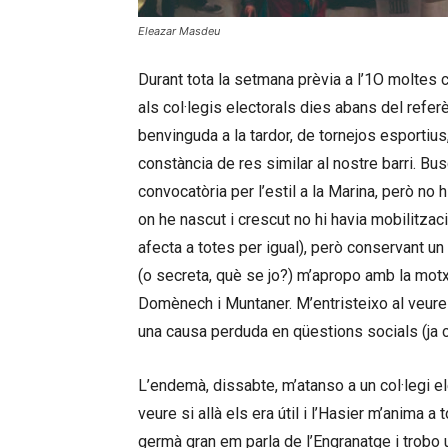
Eleazar Masdeu
Durant tota la setmana prèvia a l’1O moltes 
als col·legis electorals dies abans del refer
benvinguda a la tardor, de tornejos esportius
constància de res similar al nostre barri. Bu
convocatòria per l’estil a la Marina, però no 
on he nascut i crescut no hi havia mobilitzac
afecta a totes per igual), però conservant un 
(o secreta, què se jo?) m’apropo amb la motxil
Domènech i Muntaner. M’entristeixo al veure 
una causa perduda en qüestions socials (ja ca
L’endemà, dissabte, m’atanso a un col·legi e
veure si allà els era útil i l’Hasier m’anima a 
germà gran em parla de l’Engranatge i trobo u