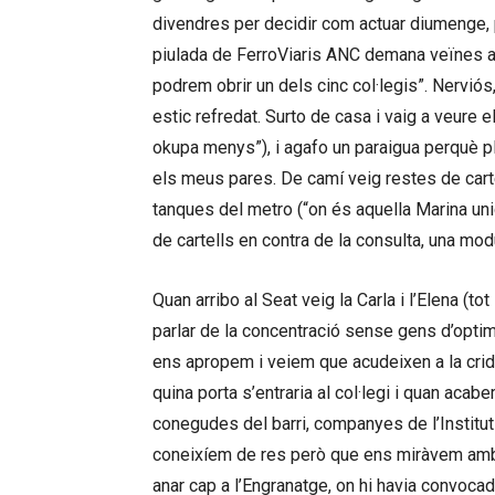
divendres per decidir com actuar diumenge, 
piulada de FerroViaris ANC demana veïnes al
podrem obrir un dels cinc col·legis”. Nerviós, 
estic refredat. Surto de casa i vaig a veure
okupa menys”), i agafo un paraigua perquè p
els meus pares. De camí veig restes de carte
tanques del metro (“on és aquella Marina un
de cartells en contra de la consulta, una mo
Quan arribo al Seat veig la Carla i l’Elena (t
parlar de la concentració sense gens d’opti
ens apropem i veiem que acudeixen a la crida
quina porta s’entraria al col·legi i quan aca
conegudes del barri, companyes de l’Institut
coneixíem de res però que ens miràvem amb i
anar cap a l’Engranatge, on hi havia convoc