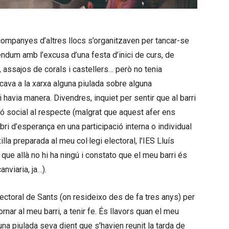
companyes d’altres llocs s’organitzaven per tancar-se
èndum amb l’excusa d’una festa d’inici de curs, de
, assajos de corals i castellers… però no tenia
scava a la xarxa alguna piulada sobre alguna
hi havia manera. Divendres, inquiet per sentir que al barri
ió social al respecte (malgrat que aquest afer ens
bri d’esperança en una participació interna o individual
la preparada al meu col·legi electoral, l’IES Lluís
que allà no hi ha ningú i constato que el meu barri és
nviaria, ja…).
lectoral de Sants (on resideixo des de fa tres anys) per
tornar al meu barri, a tenir fe. És llavors quan el meu
na piulada seva dient que s’havien reunit la tarda de