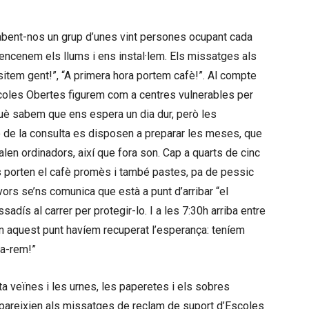
bent-nos un grup d’unes vint persones ocupant cada
 encenem els llums i ens instal·lem. Els missatges als
item gent!”, “A primera hora portem cafè!”. Al compte
Escoles Obertes figurem com a centres vulnerables per
uè sabem que ens espera un dia dur, però les
 de la consulta es disposen a preparar les meses, que
 calen ordinadors, així que fora son. Cap a quarts de cinc
 porten el cafè promès i també pastes, pa de pessic
avors se’ns comunica que està a punt d’arribar “el
adís al carrer per protegir-lo. I a les 7:30h arriba entre
En aquest punt havíem recuperat l’esperança: teníem
ta-rem!”
 veïnes i les urnes, les paperetes i els sobres
 apareixien als missatges de reclam de suport d’Escoles