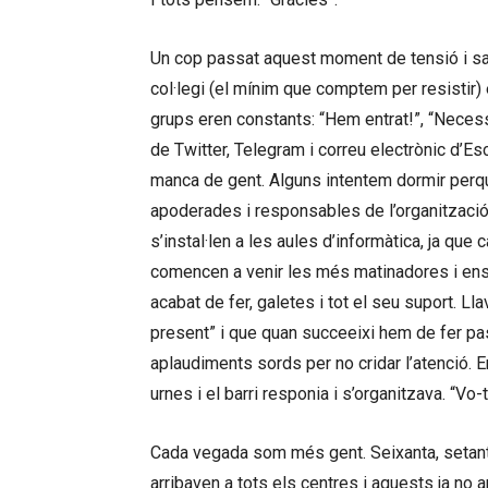
Un cop passat aquest moment de tensió i sa
col·legi (el mínim que comptem per resistir)
grups eren constants: “Hem entrat!”, “Necess
de Twitter, Telegram i correu electrònic d’
manca de gent. Alguns intentem dormir perq
apoderades i responsables de l’organització
s’instal·len a les aules d’informàtica, ja que
comencen a venir les més matinadores i ens
acabat de fer, galetes i tot el seu suport. Ll
present” i que quan succeeixi hem de fer pass
aplaudiments sords per no cridar l’atenció. 
urnes i el barri responia i s’organitzava. “Vo-
Cada vegada som més gent. Seixanta, setanta
arribaven a tots els centres i aquests ja no