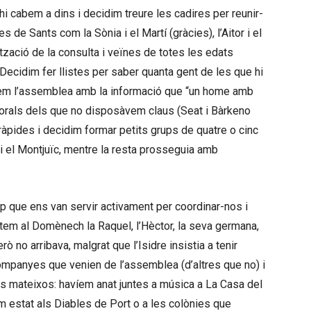
hi cabem a dins i decidim treure les cadires per reunir-
de Sants com la Sònia i el Martí (gràcies), l’Aitor i el
tzació de la consulta i veïnes de totes les edats
ecidim fer llistes per saber quanta gent de les que hi
em l’assemblea amb la informació que “un home amb
ctorals dels que no disposàvem claus (Seat i Bàrkeno
ràpides i decidim formar petits grups de quatre o cinc
 i el Montjuïc, mentre la resta prosseguia amb
 que ens van servir activament per coordinar-nos i
antem al Domènech la Raquel, l’Hèctor, la seva germana,
rò no arribava, malgrat que l’Isidre insistia a tenir
companyes que venien de l’assemblea (d’altres que no) i
es mateixos: havíem anat juntes a música a La Casa del
em estat als Diables de Port o a les colònies que