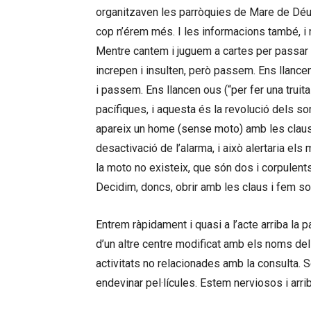
organitzaven les parròquies de Mare de Déu 
cop n’érem més. I les informacions també, i 
Mentre cantem i juguem a cartes per passar 
increpen i insulten, però passem. Ens llance
i passem. Ens llancen ous (“per fer una truit
pacífiques, i aquesta és la revolució dels so
apareix un home (sense moto) amb les claus
desactivació de l’alarma, i això alertaria e
la moto no existeix, que són dos i corpulent
Decidim, doncs, obrir amb les claus i fem son
Entrem ràpidament i quasi a l’acte arriba la p
d’un altre centre modificat amb els noms dels
activitats no relacionades amb la consulta. 
endevinar pel·lícules. Estem nerviosos i ar