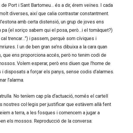
de Port i Sant Bartomeu… és a dir, érem veïnes. I cada
molt diverses, així que calia contrastar constantment.
l’estona amb certa distensió, un grup de joves ens
n pa (el xoriço sabem qui el posa, però…i el tomàquet?)
a cal trencar…”) i passem, perquè som cíviques i
mriures. I un de ben gran se’ns dibuixa a la cara quan
, que ens proporciona accés, però no tenim codi de
ls mossos. Volem esperar, però ens diuen que l’home de
s i disposats a forçar els panys, sense codis d’alarmes.
ar l’alarma.
atrulla. No teníem cap pla d’actuació, només el cartell
 nostres col·legis per justificar que estàvem allà fent
Seiem a terra, a les fosques i comencem a jugar a
riben els mossos. Reproducció de la conversa: