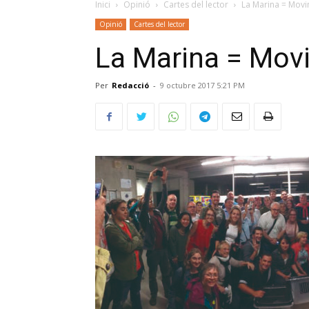
Inici
Opinió
Cartes del lector
La Marina = Movi
Opinió
Cartes del lector
La Marina = Mov
Per
Redacció
-
9 octubre 2017 5:21 PM