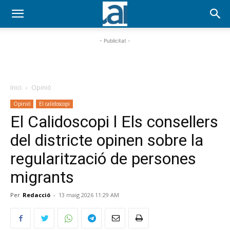
- Publicitat -
Inici
Opinió
Opinió
El calidoscopi
El Calidoscopi l Els consellers
del districte opinen sobre la
regularització de persones
migrants
Per
Redacció
-
13 maig 2026 11:29 AM