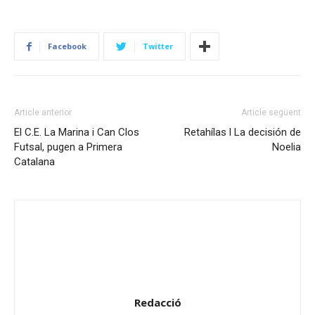
Facebook
Twitter
Article anterior
Article següent
El C.E. La Marina i Can Clos
Retahílas l La decisión de
Futsal, pugen a Primera
Noelia
Catalana
Redacció