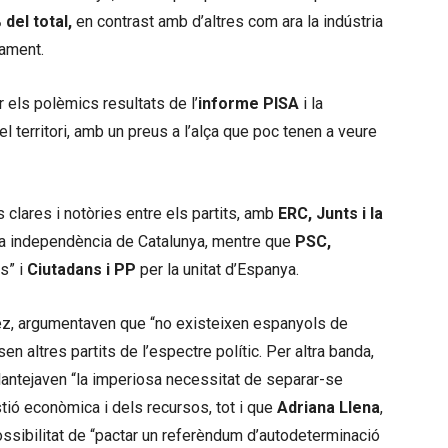
 del total,
en contrast amb d’altres com ara la indústria
vament.
 els polèmics resultats de l’
informe PISA
i la
el territori, amb un preus a l’alça que poc tenen a veure
 clares i notòries entre els partits, amb
ERC, Junts i la
la independència de Catalunya, mentre que
PSC,
s” i
Ciutadans i PP
per la unitat d’Espanya.
dez, argumentaven que “no existeixen espanyols de
 altres partits de l’espectre polític. Per altra banda,
antejaven “la imperiosa necessitat de separar-se
stió econòmica i dels recursos, tot i que
Adriana Llena
,
ssibilitat de “pactar un referèndum d’autodeterminació