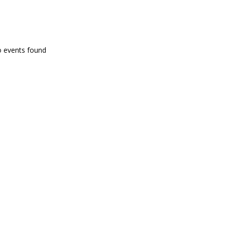
PROGRAMA EN DIRECTE
o events found