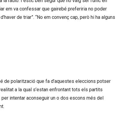
la ràdio. I estic ben segur que no vaig ser l’únic en
ar em va confessar que gairebé preferiria no poder
p d’haver de triar”. “No em convenç cap, però hi ha alguns
esforç titànic per intentar mobilitzar
pot resultar determinant
bé de polarització que fa d’aquestes eleccions potser
litat a la qual s’estan enfrontant tots els partits
da per intentar aconseguir un o dos escons més del
t.
ón un dels aparadors més grans i