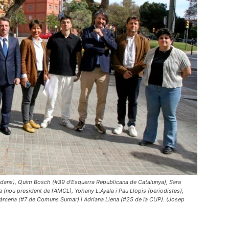
tadans), Quim Bosch (#39 d’Esquerra Republicana de Catalunya), Sara
a (nou president de l’AMCL), Yohany L.Ayala i Pau Llopis (periodistes),
Bárcena (#7 de Comuns Sumar) i Adriana Llena (#25 de la CUP). (Josep