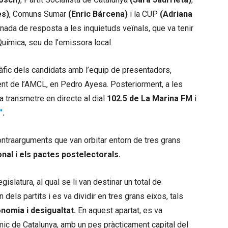
es)
, Comuns Sumar
(Enric Bárcena)
i la CUP
(Adriana
ornada de resposta a les inquietuds veïnals, que va tenir
Química, seu de l’emissora local.
fic dels candidats amb l’equip de presentadors,
dent de l’AMCL, en Pedro Ayesa. Posteriorment, a les
va transmetre en directe al dial
102.5 de La Marina FM
i
”
.
ntraarguments que van orbitar entorn de tres grans
ional i els pactes postelectorals.
gislatura, al qual se li van destinar un total de
dels partits i es va dividir en tres grans eixos, tals
onomia i desigualtat.
En aquest apartat, es va
mic de Catalunya, amb un pes pràcticament capital del