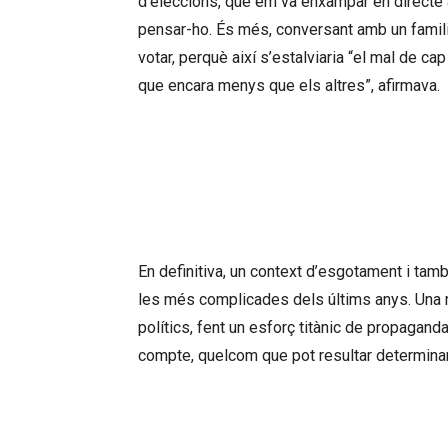
d’eleccions, que em va enxampar en directe a 
pensar-ho. És més, conversant amb un famili
votar, perquè així s’estalviaria “el mal de ca
que encara menys que els altres”, afirmava.
Els partits polítics fan un 
l’electorat que 
En definitiva, un context d’esgotament i tam
les més complicades dels últims anys. Una rea
polítics, fent un esforç titànic de propagan
compte, quelcom que pot resultar determinan
Els debats electorals s