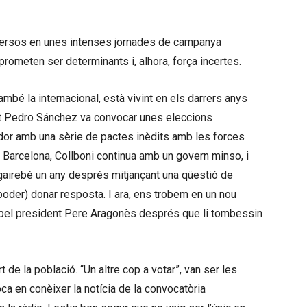
mersos en unes intenses jornades de campanya
prometen ser determinants i, alhora, força incertes.
també la internacional, està vivint en els darrers anys
t Pedro Sánchez va convocar unes eleccions
ador amb una sèrie de pactes inèdits amb les forces
A Barcelona, Collboni continua amb un govern minso, i
 gairebé un any després mitjançant una qüestió de
 poder) donar resposta. I ara, ens trobem en un nou
t pel president Pere Aragonès després que li tombessin
 de la població. “Un altre cop a votar”, van ser les
ca en conèixer la notícia de la convocatòria