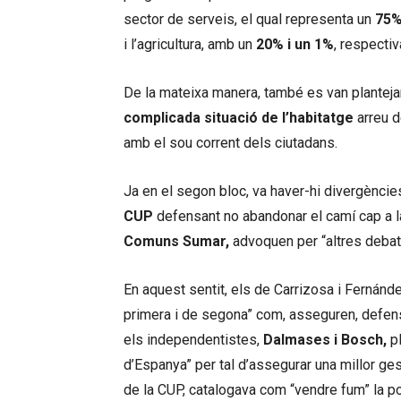
sector de serveis, el qual representa un
75%
i l’agricultura, amb un
20% i un 1%
, respecti
De la mateixa manera, també es van plantejar
complicada situació de l’habitatge
arreu d
amb el sou corrent dels ciutadans.
Ja en el segon bloc, va haver-hi divergències
CUP
defensant no abandonar el camí cap a 
Comuns Sumar,
advoquen per “altres debat
En aquest sentit, els de Carrizosa i Fernán
primera i de segona” com, asseguren, defensen
els independentistes,
Dalmases i Bosch,
pl
d’Espanya” per tal d’assegurar una millor ge
de la CUP, catalogava com “vendre fum” la po