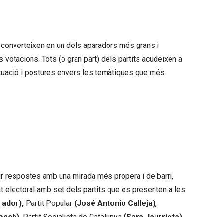
setmana prèvia a les votacions
 converteixen en un dels aparadors més grans i
 votacions. Tots (o gran part) dels partits acudeixen a
ctuació i postures envers les temàtiques que més
ar per marcar postures envers les
 preocupen a la ciutadania
ir respostes amb una mirada més propera i de barri,
t electoral amb set dels partits que es presenten a les
rador),
Partit Popular
(José Antonio Calleja)
,
osch)
, Partit Socialista de Catalunya
(Sara Jaurrieta)
,