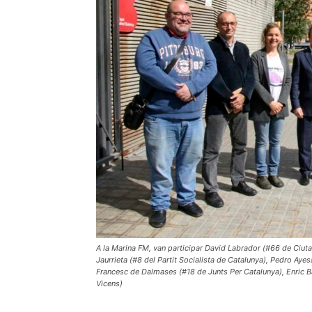
A la Marina FM, van participar David Labrador (#66 de Ciu
Jaurrieta (#8 del Partit Socialista de Catalunya), Pedro Ayes
Francesc de Dalmases (#18 de Junts Per Catalunya), Enric 
Vicens)