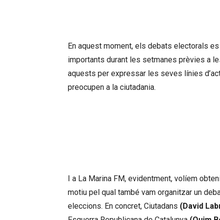
importants durant la 
En aquest moment, els debats electorals es
importants durant les setmanes prèvies a les
aquests per expressar les seves línies d’a
preocupen a la ciutadania.
Els candidats van aprofit
temàtiques que més
I a La Marina FM, evidentment, volíem obten
motiu pel qual també vam organitzar un deba
eleccions. En concret, Ciutadans
(David Lab
Esquerra Republicana de Catalunya
(Quim B