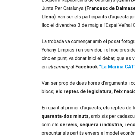
Junts Per Catalunya
(Francesc de Dalmas
Llena)
, van ser els participants d’aquesta j
lloc el divendres 3 de maig a l’Espai Veïnal 
La trobada va començar amb el posat fotogrà
Yohany Limpias i un servidor, i el nou presi
cinc en punt, va donar inici el debat, que es 
en
streaming
al
Facebook
“La Marina CAT
Van ser prop de dues hores d’arguments i co
blocs;
els reptes de legislatura, l’eix nac
En quant al primer d’aquests, els reptes de le
quaranta-dos minuts,
amb sis per cadascun 
com els
serveis, sequera i indústria, i ec
preguntar als partits envers el model econò