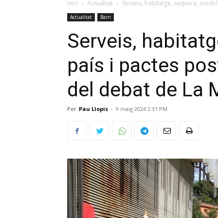
Inici
Actualitat
Serveis, habitatge, sequera, model 
Actualitat
Barri
Serveis, habitat
país i pactes pos
del debat de La 
Per
Pau Llopis
-
9 maig 2024 2:31 PM