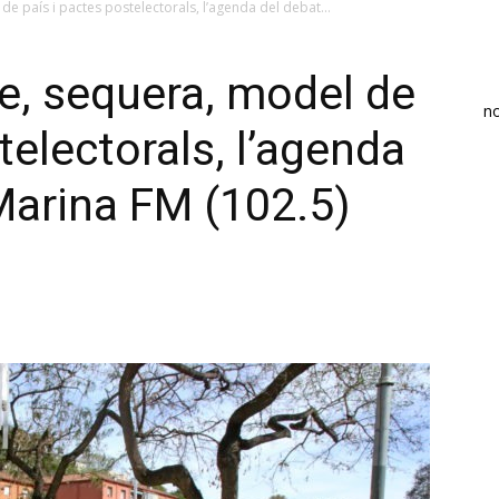
de país i pactes postelectorals, l’agenda del debat...
ge, sequera, model de
n
telectorals, l’agenda
Marina FM (102.5)