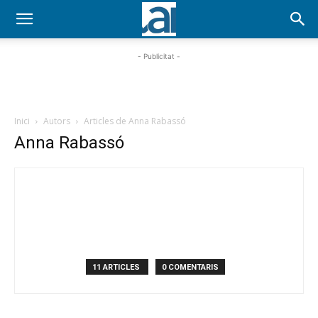
- Publicitat -
Inici
Autors
Articles de Anna Rabassó
Anna Rabassó
11 ARTICLES
0 COMENTARIS