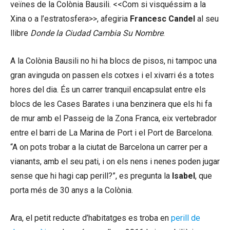
veïnes de la Colònia Bausili. <<Com si visquéssim a la
Xina o a l’estratosfera>>, afegiria
Francesc Candel
al seu
llibre
Donde la Ciudad Cambia Su Nombre
.
A la Colònia Bausili no hi ha blocs de pisos, ni tampoc una
gran avinguda on passen els cotxes i el xivarri és a totes
hores del dia. És un carrer tranquil encapsulat entre els
blocs de les Cases Barates i una benzinera que els hi fa
de mur amb el Passeig de la Zona Franca, eix vertebrador
entre el barri de La Marina de Port i el Port de Barcelona.
“A on pots trobar a la ciutat de Barcelona un carrer per a
vianants, amb el seu pati, i on els nens i nenes poden jugar
sense que hi hagi cap perill?”, es pregunta la
Isabel
, que
porta més de 30 anys a la Colònia.
Ara, el petit reducte d’habitatges es troba en
perill de