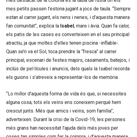
més destacat de la Colònia és la taula de fusta on els
mes petits passen l’estona jugant a jocs de taula. “Sempre
estan al carrer jugant, els nens i nenes, i d’aquesta manera
fan comunitat”, explica la
Isabel
, mare i àvia. Quan fa calor,
els patis de les cases es converteixen en el seu principal
atractiu, ja que moltes d’elles tenen piscina -inflable-.
Quan se’n va el Sol, toca prendre la “fresca” al carrer
principal, escenari de festes majors, casaments, batejos, i
inclús de pel·lícules i anuncis, dels quals la Isabel recorda
els guions i s’atreveix a representar-los de memòria.
“Lo millor d’aquesta forma de vida és que, si necessites
alguna cosa, tots els veïns ens coneixem perquè hem
crescut junts. Més que amics i veïns, som família”,
adverteixen. Durant la crisi de la Covid-19, les persones
més grans han necessitat l’ajuda dels més joves per
coses tan simples com fer la compra, i d’aquesta manera