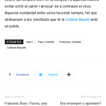
evitar sortir al carrer i arriscar-se a contraure el virus.
Aquesta solidaritat entre veïns ha estat sempre, fet que
atribueixen a les similituds que té la
Colònia Bausili
amb
un poble.
ETIQUETES
barri
Paco Candel
Francesc Candel
Colònia Bausili
Facebook
Twitter
Article anterior
Article següent
Francesc Boix i Torres, una
Ens ensenyen o aprenem?