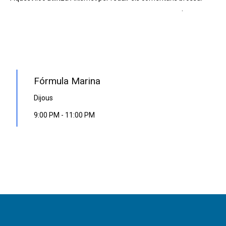
Apreneu com es processen les dades dels comentaris
.
PROGRAMA EN DIRECTE
Fórmula Marina
Dijous
9:00 PM
-
11:00 PM