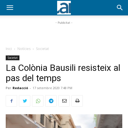
- Publicitat -
Inici
Notícies
Societat
Societat
La Colònia Bausili resisteix al
pas del temps
Per
Redacció
-
17 setembre 2020 7:48 PM