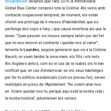
desaparèixer
després que l’any 2016 la immobiliària
Global Blue Center comprés tota la Colònia. Als veïns amb
contracte ocupacional temporal, de moment, els estan
oferint una pròrroga de 6 mesos d’habitabilitat, que es
perllonga dos cops a l’any, i que causa incertesa als que la
tenen. “Quan passen sis mesos sempre tenim por del fet
que no ens renovin el contracte i quedar-nos al carrer”,
lamenta la
Lourdes
, segona generació que viu a la Colònia
Bausili, on viuen també la seva mare, els fills i els nets.
Als llogaters antics, com és el cas de la Isabel, els hi han
notificat que, en cas d’enderrocar-se els seus habitatges
per fer-hi edificis residencials (com es preveu fer), serien
reallotjats en pisos de l’Ajuntament. “No volem anar-nos-
en. Volem quedar-nos-hi, perquè aquí està la nostra vida i
la nostra història”, adverteixen les veïnes.