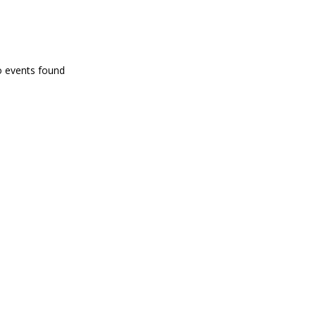
PROGRAMA EN DIRECTE
o events found