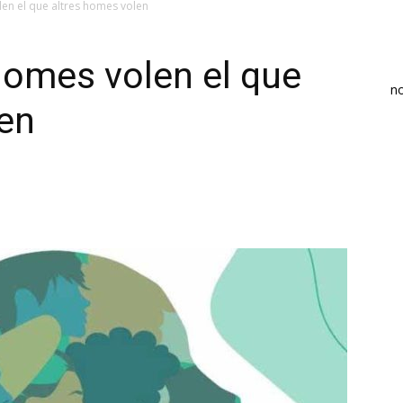
en el que altres homes volen
homes volen el que
n
len