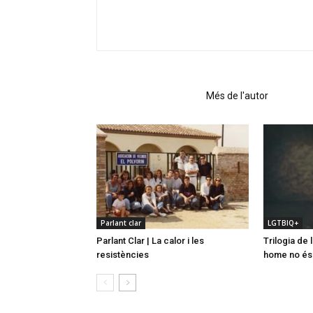
Articles relacionats
Més de l'autor
Parlant clar
LGTBIQ+
Parlant Clar | La calor i les
Trilogia de 
resistències
home no és