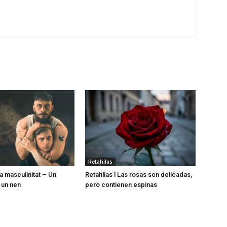
Retahílas
la masculinitat – Un
Retahílas l Las rosas son delicadas,
 un nen
pero contienen espinas