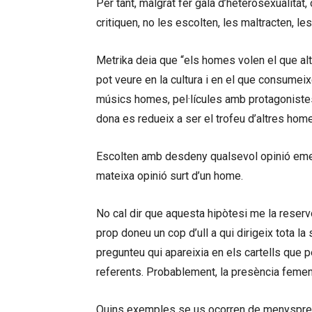
Per tant, malgrat fer gala d’heterosexualitat
critiquen, no les escolten, les maltracten, le
Metrika deia que “els homes volen el que a
pot veure en la cultura i en el que consumei
músics homes, pel·lícules amb protagonist
dona es redueix a ser el trofeu d’altres hom
Escolten amb desdeny qualsevol opinió emesa
mateixa opinió surt d’un home.
No cal dir que aquesta hipòtesi me la reserv
prop doneu un cop d’ull a qui dirigeix tota l
pregunteu qui apareixia en els cartells que p
referents. Probablement, la presència femeni
Quins exemples se us ocorren de menyspreu