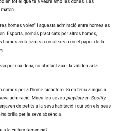
, odien tot el que té a veure amb les dones. Les
s maten.
ltres homes volen” i aquesta admiració entre homes es
xen. Esports, només practicats per altres homes,
es homes amb trames complexes i on el paper de la
es.
 per una dona, no obstant això, la validen si la
o només per a l’home cishetero. Si en teniu a algun a
a seva admiració. Mireu les seves
playlists
en
Spotify
,
enjaven de petits a la seva habitació i qui són els seus
na brilla per la seva absència.
 a la cultura femenina?