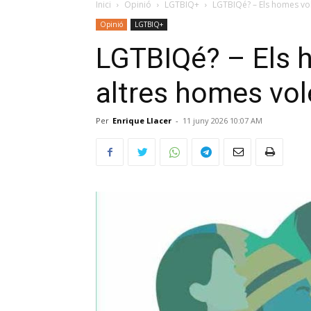
Inici
Opinió
LGTBIQ+
LGTBIQé? – Els homes vol
Opinió
LGTBIQ+
LGTBIQé? – Els 
altres homes vo
Per
Enrique Llacer
-
11 juny 2026 10:07 AM