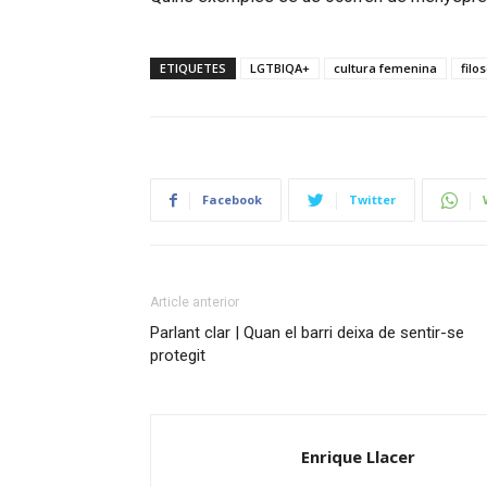
ETIQUETES
LGTBIQA+
cultura femenina
filo
Facebook
Twitter
Article anterior
Parlant clar | Quan el barri deixa de sentir-se
protegit
Enrique Llacer