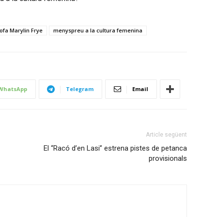
sofa Marylin Frye
menyspreu a la cultura femenina
WhatsApp
Telegram
Email
Article següent
El “Racó d’en Lasi” estrena pistes de petanca
provisionals