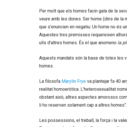
Per molt que els homes facin gala de la seva 
veure amb les dones. Ser home (dins de la 
que s’enuncien en negatiu: Un home no és un
Aquestes tres premisses requereixen alhora 
ulls d’altres homes. És el que anomeno
la p
Aquests mandats són la base de totes les v
homes.
La filosofa
Marylin Frye
va plantejar fa 40 an
realitat homoeròtica. L’heterosexualitat nomé
obstant això, altres aspectes amorosos com l’
li ho reserven solament cap a altres homes”.
Les possessions, el treball, la força i la val