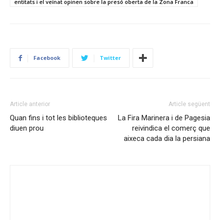
entitats i el veïnat opinen sobre la presó oberta de la Zona Franca
Facebook
Twitter
Article anterior
Article següent
Quan fins i tot les biblioteques
La Fira Marinera i de Pagesia
diuen prou
reivindica el comerç que
aixeca cada dia la persiana