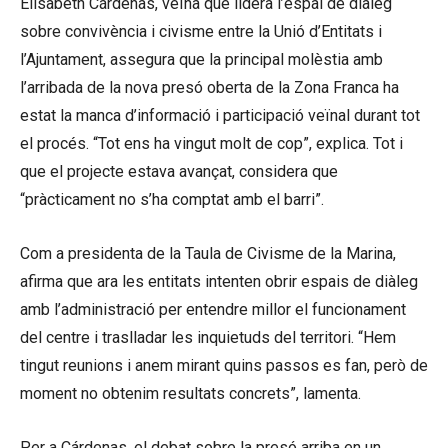
Elisabeth Cárdenas, veïna que lidera l’espai de diàleg
sobre convivència i civisme entre la Unió d’Entitats i
l’Ajuntament, assegura que la principal molèstia amb
l’arribada de la nova presó oberta de la Zona Franca ha
estat la manca d’informació i participació veïnal durant tot
el procés. “Tot ens ha vingut molt de cop”, explica. Tot i
que el projecte estava avançat, considera que
“pràcticament no s’ha comptat amb el barri”.
Com a presidenta de la Taula de Civisme de la Marina,
afirma que ara les entitats intenten obrir espais de diàleg
amb l’administració per entendre millor el funcionament
del centre i traslladar les inquietuds del territori. “Hem
tingut reunions i anem mirant quins passos es fan, però de
moment no obtenim resultats concrets”, lamenta.
Per a Cárdenas, el debat sobre la presó arriba en un