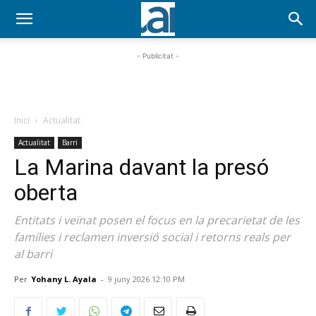
- Publicitat -
Inici
Actualitat
Actualitat
Barri
La Marina davant la presó
oberta
Entitats i veïnat posen el focus en la precarietat de les
famílies i reclamen inversió social i retorns reals per
al barri
Per
Yohany L. Ayala
-
9 juny 2026 12:10 PM