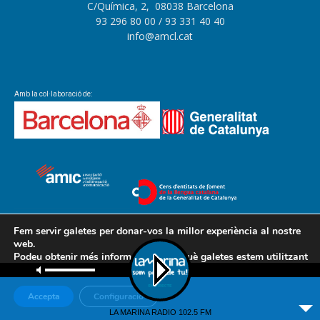
C/Química, 2, 08038 Barcelona
93 296 80 00
/ 93 331 40 40
info@amcl.cat
Amb la col·laboració de:
Fem servir galetes per donar-vos la millor experiència al nostre
web.
Podeu obtenir més informació sobre què galetes estem utilitzant
o desactivar-les a la
configuració
.
Accepta
Configuració
LA MARINA RADIO 102.5 FM