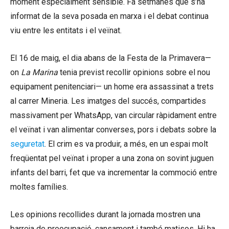
moment especialment sensible. Fa setmanes que s’ha
informat de la seva posada en marxa i el debat continua
viu entre les entitats i el veïnat.
El 16 de maig, el dia abans de la Festa de la Primavera—
on
La Marina
tenia previst recollir opinions sobre el nou
equipament penitenciari— un home era assassinat a trets
al carrer Mineria. Les imatges del succés, compartides
massivament per WhatsApp, van circular ràpidament entre
el veïnat i van alimentar converses, pors i debats sobre la
seguretat
. El crim es va produir, a més, en un espai molt
freqüentat pel veïnat i proper a una zona on sovint juguen
infants del barri, fet que va incrementar la commoció entre
moltes famílies.
Les opinions recollides durant la jornada mostren una
barreja de preocupació, cansament i també matisos. Hi ha