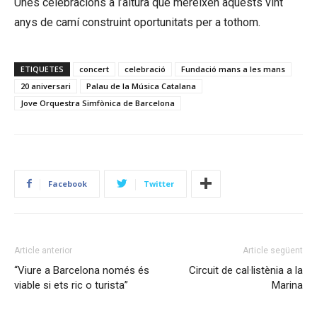
Unes celebracions a l’altura que mereixen aquests vint
anys de camí construint oportunitats per a tothom.
ETIQUETES
concert
celebració
Fundació mans a les mans
20 aniversari
Palau de la Música Catalana
Jove Orquestra Simfònica de Barcelona
Facebook
Twitter
Article anterior
Article següent
“Viure a Barcelona només és
Circuit de cal·listènia a la
viable si ets ric o turista”
Marina