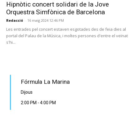
Hipnòtic concert solidari de la Jove
Orquestra Simfònica de Barcelona
Redacció
-
16 maig 2024 12:46 PM
Les entrades pel concert estaven esgotades des de feia dies al
portal del Palau de la Música, i moltes persones d'entre el veïnat
s'hi...
PROGRAMA EN DIRECTE
Fórmula La Marina
Dijous
2:00 PM
-
4:00 PM