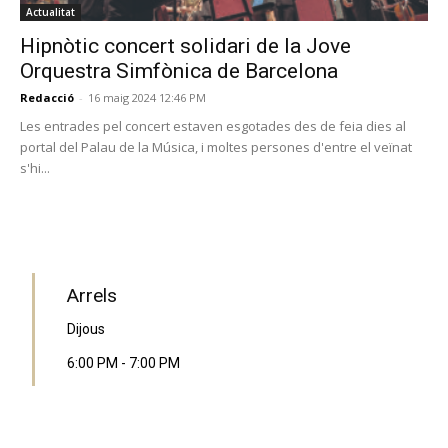
Actualitat
Hipnòtic concert solidari de la Jove
Orquestra Simfònica de Barcelona
Redacció
-
16 maig 2024 12:46 PM
Les entrades pel concert estaven esgotades des de feia dies al
portal del Palau de la Música, i moltes persones d'entre el veïnat
s'hi...
PROGRAMA EN DIRECTE
Arrels
Dijous
6:00 PM
-
7:00 PM