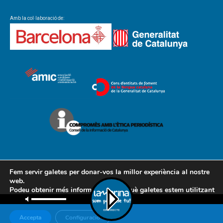
Amb la col·laboració de:
Fem servir galetes per donar-vos la millor experiència al nostre
web.
Podeu obtenir més informació sobre què galetes estem utilitzant
Contacte
Avís legal
Política de cookies
Política de privacitat
o desactivar-les a la
configuració
.
AMCL
Accepta
Configuració
© Associació de Mitjans de Comunicació Local, 2018