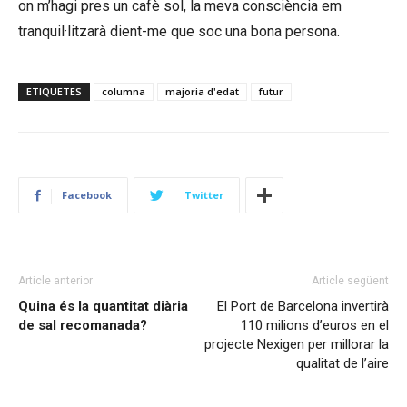
on m’hagi pres un cafè sol, la meva consciència em
tranquil·litzarà dient-me que soc una bona persona.
ETIQUETES
columna
majoria d'edat
futur
Facebook
Twitter
Article anterior
Article següent
Quina és la quantitat diària
El Port de Barcelona invertirà
de sal recomanada?
110 milions d’euros en el
projecte Nexigen per millorar la
qualitat de l’aire