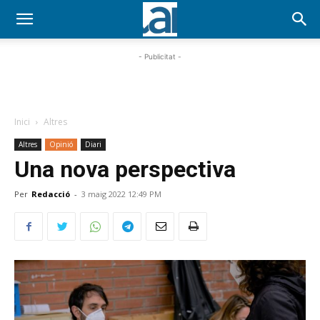
- Publicitat -
Inici
Altres
Altres
Opinió
Diari
Una nova perspectiva
Per
Redacció
-
3 maig 2022 12:49 PM