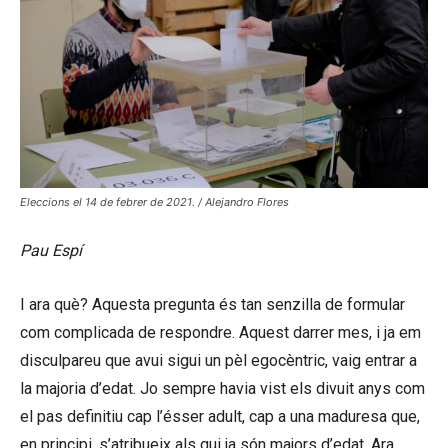
Eleccions el 14 de febrer de 2021. / Alejandro Flores
Pau Espí
I ara què? Aquesta pregunta és tan senzilla de formular
com complicada de respondre. Aquest darrer mes, i ja em
disculpareu que avui sigui un pèl egocèntric, vaig entrar a
la majoria d’edat. Jo sempre havia vist els divuit anys com
el pas definitiu cap l’ésser adult, cap a una maduresa que,
en principi, s’atribueix als qui ja són majors d’edat. Ara,