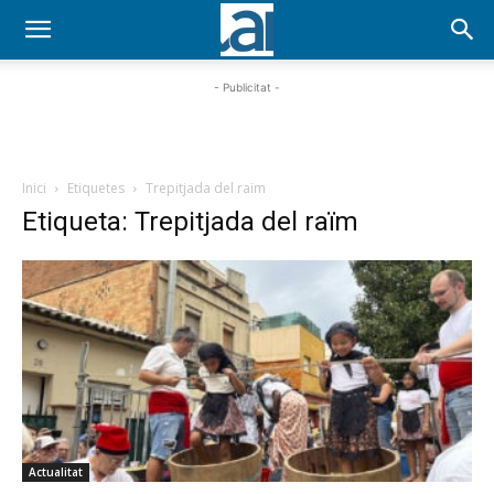
- Publicitat -
Inici
Etiquetes
Trepitjada del raïm
Etiqueta: Trepitjada del raïm
Actualitat