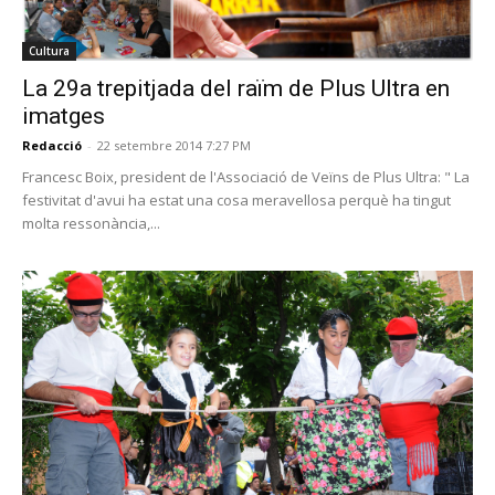
Cultura
La 29a trepitjada del raïm de Plus Ultra en
imatges
Redacció
-
22 setembre 2014 7:27 PM
Francesc Boix, president de l'Associació de Veïns de Plus Ultra: " La
festivitat d'avui ha estat una cosa meravellosa perquè ha tingut
molta ressonància,...