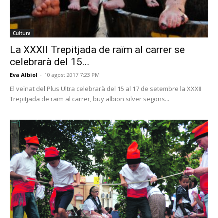
Cultura
La XXXII Trepitjada de raïm al carrer se
celebrarà del 15...
Eva Albiol
-
10 agost 2017 7:23 PM
El veïnat del Plus Ultra celebrarà del 15 al 17 de setembre la XXXII
Trepitjada de raïm al carrer, buy albion silver segons...