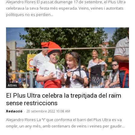
Alejandro Flores El passat diumenge 17 de setembre, el Plus Ultra
celebrava la seva festa més esperada. Veïns, veïnes i autoritats
polítiques no es perdien...
Altres
El Plus Ultra celebra la trepitjada del raïm
sense restriccions
Redacció
-
20 setembre 2022 10:08 AM
Alejandro Flores La ‘Y’ que conforma el barri del Plus Ultra es va
omplir, un any més, amb centenars de veïns i veïnes per gaudir...