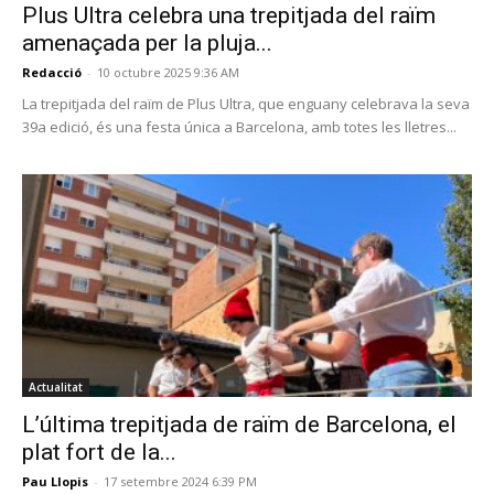
Plus Ultra celebra una trepitjada del raïm
amenaçada per la pluja...
Redacció
-
10 octubre 2025 9:36 AM
La trepitjada del raïm de Plus Ultra, que enguany celebrava la seva
39a edició, és una festa única a Barcelona, amb totes les lletres...
Actualitat
L’última trepitjada de raïm de Barcelona, el
plat fort de la...
Pau Llopis
-
17 setembre 2024 6:39 PM