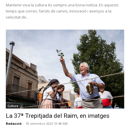
Mantenir viva la cultura és sempre una bona notícia. En aquests
temps que corren, farcits de canvis, innovació i avenços a la
velocitat de...
Cultura
La 37ª Trepitjada del Raïm, en imatges
Redacció
-
18 setembre 2023 10:48 AM