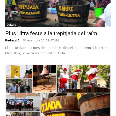
Cultura
Plus Ultra festeja la trepitjada del raïm
Redacció
-
18 setembre 2015 8:47 AM
El dia 18 d’aquest mes de setembre i fins el 20, tindrem al barri del
Plus Ultra, la Festa Major o millor dit, la...