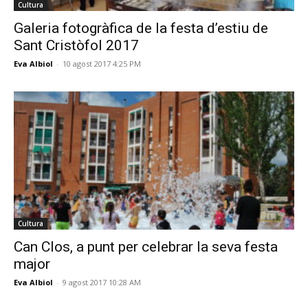
Cultura
Galeria fotogràfica de la festa d’estiu de
Sant Cristòfol 2017
Eva Albiol
-
10 agost 2017 4:25 PM
Cultura
Can Clos, a punt per celebrar la seva festa
major
Eva Albiol
-
9 agost 2017 10:28 AM