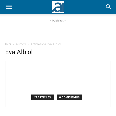
- Publicitat -
Inici
Autors
Articles de Eva Albiol
Eva Albiol
47 ARTICLES
0 COMENTARIS