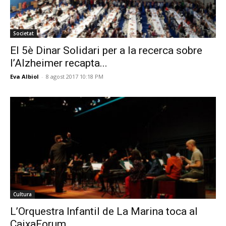
Societat
El 5è Dinar Solidari per a la recerca sobre
l’Alzheimer recapta...
Eva Albiol
-
8 agost 2017 10:18 PM
Cultura
L’Orquestra Infantil de La Marina toca al
CaixaForum