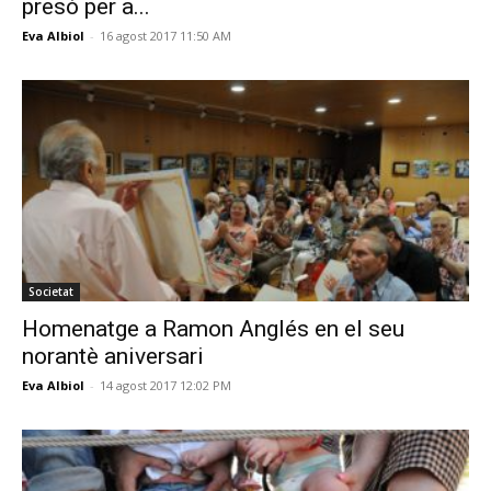
presó per a...
Eva Albiol
-
16 agost 2017 11:50 AM
Societat
Homenatge a Ramon Anglés en el seu
norantè aniversari
Eva Albiol
-
14 agost 2017 12:02 PM