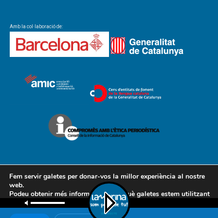
Amb la col·laboració de:
Fem servir galetes per donar-vos la millor experiència al nostre
web.
Podeu obtenir més informació sobre què galetes estem utilitzant
Contacte
Avís legal
Política de cookies
Política de privacitat
o desactivar-les a la
configuració
.
AMCL