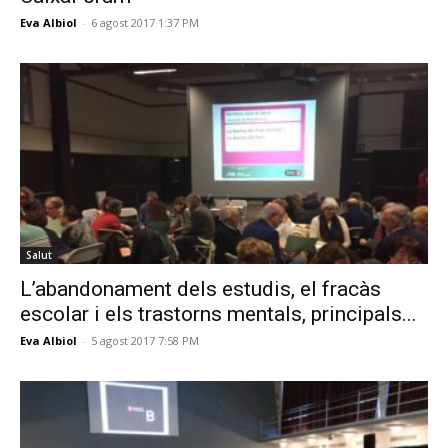
Eva Albiol
-
6 agost 2017 1:37 PM
Salut
L’abandonament dels estudis, el fracàs
escolar i els trastorns mentals, principals...
Eva Albiol
-
5 agost 2017 7:58 PM