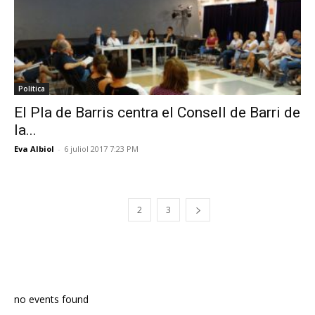
Política
El Pla de Barris centra el Consell de Barri de
la...
Eva Albiol
-
6 juliol 2017 7:23 PM
1
2
3
PROGRAMA EN DIRECTE
no events found