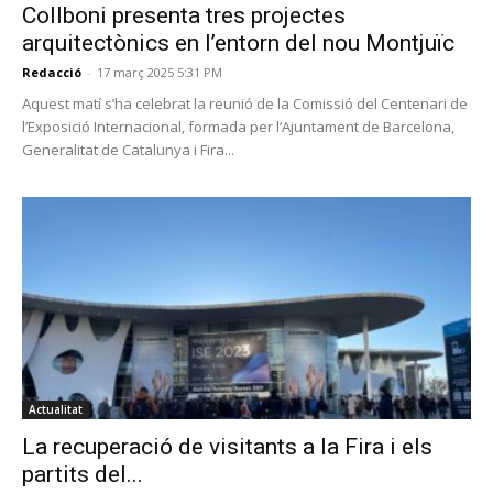
Collboni presenta tres projectes
arquitectònics en l’entorn del nou Montjuïc
Redacció
-
17 març 2025 5:31 PM
Aquest matí s’ha celebrat la reunió de la Comissió del Centenari de
l’Exposició Internacional, formada per l’Ajuntament de Barcelona,
Generalitat de Catalunya i Fira...
Actualitat
La recuperació de visitants a la Fira i els
partits del...