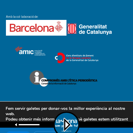
Amb la col·laboració de:
Fem servir galetes per donar-vos la millor experiència al nostre
web.
Podeu obtenir més informació sobre què galetes estem utilitzant
Contacte
Avís legal
Política de cookies
Política de privacitat
o desactivar-les a la
configuració
.
AMCL