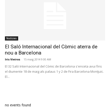
Notícies
El Saló Internacional del Còmic aterra de
nou a Barcelona
Iris Vieiros
-
15 maig 2014 9:00 AM
El 32 Saló Internacional del Còmic de Barcelona s'enceta avui fins
el diumente 18 de maig als palaus 1 y 2 de Fira Barcelona Montjuïc.
El...
PROGRAMA EN DIRECTE
no events found