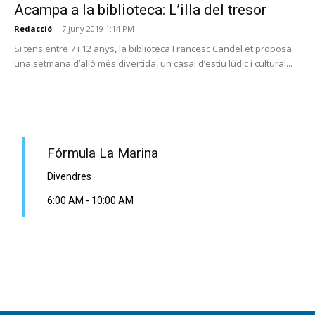
Acampa a la biblioteca: L’illa del tresor
Redacció
-
7 juny 2019 1:14 PM
Si tens entre 7 i 12 anys, la biblioteca Francesc Candel et proposa
una setmana d’allò més divertida, un casal d’estiu lúdic i cultural...
PROGRAMA EN DIRECTE
Fórmula La Marina
Divendres
6:00 AM
-
10:00 AM