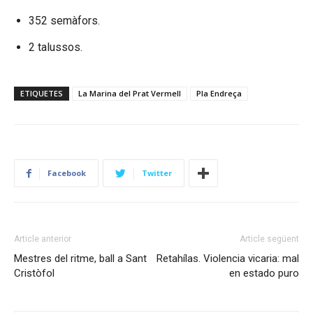
352 semàfors.
2 talussos.
ETIQUETES
La Marina del Prat Vermell
Pla Endreça
Facebook
Twitter
Article anterior
Article següent
Mestres del ritme, ball a Sant
Retahílas. Violencia vicaria: mal
Cristòfol
en estado puro