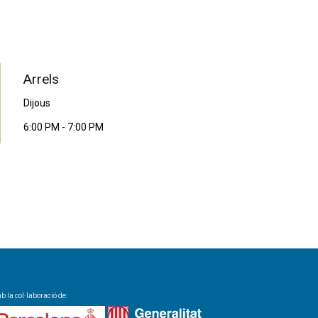
PROGRAMA EN DIRECTE
Arrels
Dijous
6:00 PM
-
7:00 PM
 la col·laboració de: