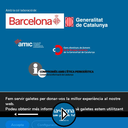
Amb la col·laboració de:
Fem servir galetes per donar-vos la millor experiència al nostre
web.
Podeu obtenir més informació sobre què galetes estem utilitzant
Contacte
Avís legal
Política de cookies
Política de privacitat
o desactivar-les a la
configuració
.
AMCL
Accepta
Configuració
© Associació de Mitjans de Comunicació Local, 2018