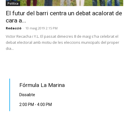
Política
El futur del barri centra un debat acalorat de
cara a...
Redacció
-
10 maig 2019 2:15 PM
Victor Recacha i Y.L. El passat dimecres 8 de maig s'ha celebrat el
debat electoral amb motiu de les eleccions municipals del proper
dia...
PROGRAMA EN DIRECTE
Fórmula La Marina
Dissabte
2:00 PM
-
4:00 PM