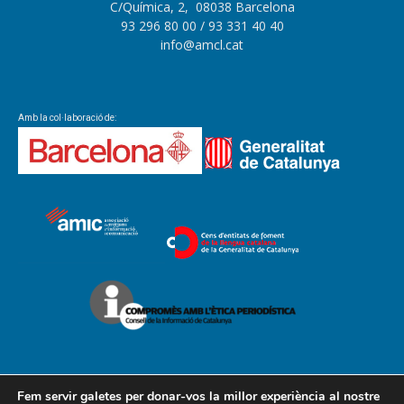
C/Química, 2, 08038 Barcelona
93 296 80 00
/ 93 331 40 40
info@amcl.cat
Amb la col·laboració de:
Fem servir galetes per donar-vos la millor experiència al nostre