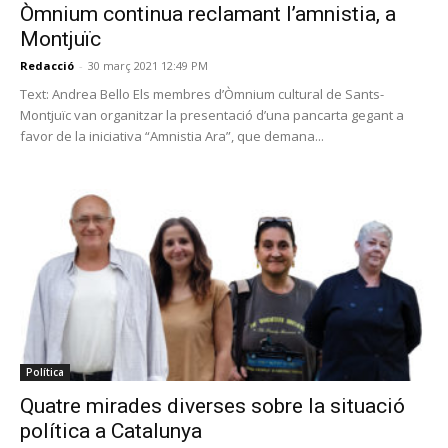
Òmnium continua reclamant l’amnistia, a
Montjuïc
Redacció
-
30 març 2021 12:49 PM
Text: Andrea Bello Els membres d’Òmnium cultural de Sants-
Montjuïc van organitzar la presentació d’una pancarta gegant a
favor de la iniciativa “Amnistia Ara”, que demana...
Política
Quatre mirades diverses sobre la situació
política a Catalunya