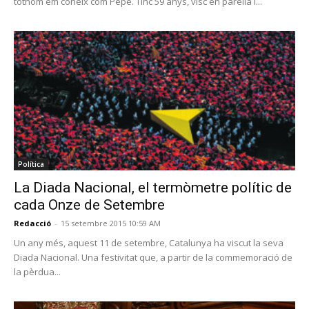
tothom em coneix com Pepe. Tinc 59 anys, visc en parella i...
Política
La Diada Nacional, el termòmetre polític de
cada Onze de Setembre
Redacció
-
15 setembre 2015 10:59 AM
Un any més, aquest 11 de setembre, Catalunya ha viscut la seva
Diada Nacional. Una festivitat que, a partir de la commemoració de
la pèrdua...