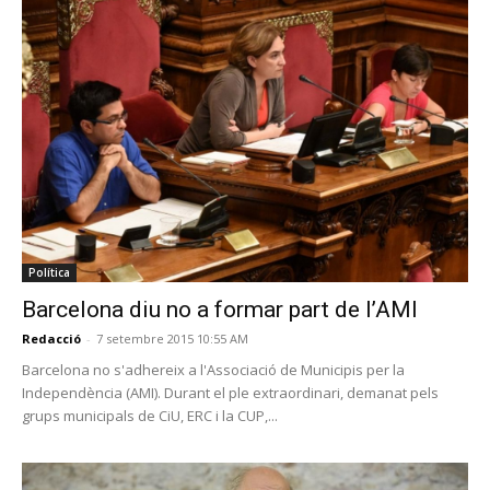
Política
Barcelona diu no a formar part de l’AMI
Redacció
-
7 setembre 2015 10:55 AM
Barcelona no s'adhereix a l'Associació de Municipis per la
Independència (AMI). Durant el ple extraordinari, demanat pels
grups municipals de CiU, ERC i la CUP,...