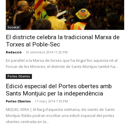
Societat
El districte celebra la tradicional Marxa de
Torxes al Poble-Sec
Redacció
-
10 setembre 2014 11:52 PM
En paral·lel a la Marxa de torxes que ha tingut lloc aquesta nit al
Fossar de les Moreres, el districte de Sants-Montjuic també ha...
Portes Obertes
Edició especial del Portes obertes amb
Sants Montjuïc per la independència
Portes Obertes
-
17 març 2014 7:55 PM
MIQUEL VERA | Al llarg d’aquesta setmana, els oients de Sants
Montjuïc Ràdio podran escoltar una edició especial del portes
obertes centrada en la...