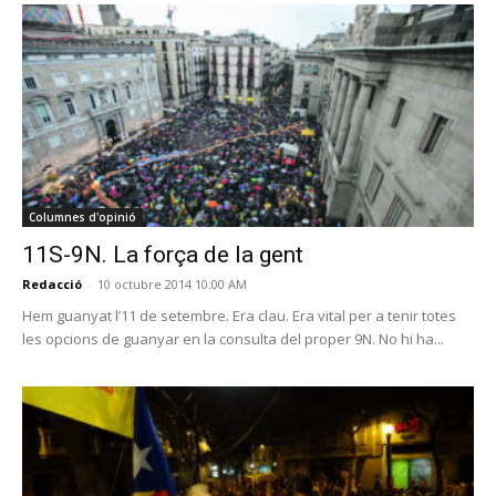
Columnes d'opinió
11S-9N. La força de la gent
Redacció
-
10 octubre 2014 10:00 AM
Hem guanyat l’11 de setembre. Era clau. Era vital per a tenir totes
les opcions de guanyar en la consulta del proper 9N. No hi ha...