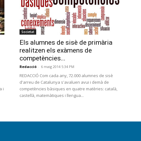
Societat
Els alumnes de sisè de primària
realitzen els exàmens de
competències...
Redacció
-
6 maig 2014 5:34 PM
REDACCIÓ Com cada any, 72.000 alumnes de sisè
d'arreu de Catalunya s'avaluen avui i demà de
 i
competències bàsiques en quatre matèries: català,
castellà, matemàtiques i llengua...