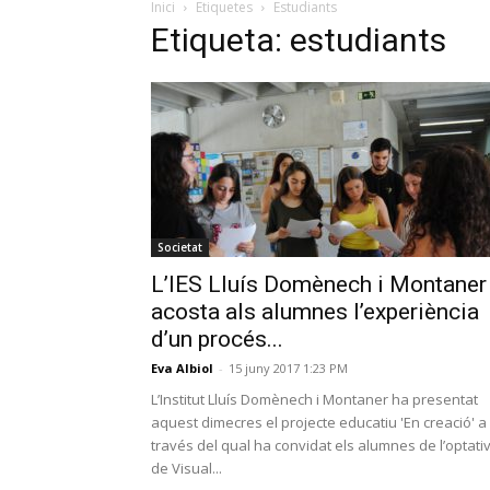
Inici
Etiquetes
Estudiants
Etiqueta: estudiants
Societat
L’IES Lluís Domènech i Montaner
acosta als alumnes l’experiència
d’un procés...
Eva Albiol
-
15 juny 2017 1:23 PM
L’Institut Lluís Domènech i Montaner ha presentat
aquest dimecres el projecte educatiu 'En creació' a
través del qual ha convidat els alumnes de l’optati
de Visual...