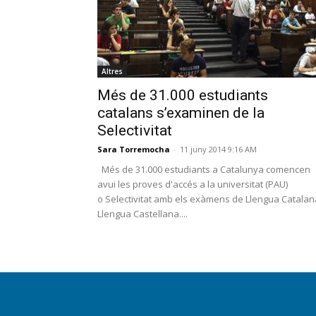
Altres
Més de 31.000 estudiants
catalans s’examinen de la
Selectivitat
Sara Torremocha
-
11 juny 2014 9:16 AM
Més de 31.000 estudiants a Catalunya comencen
avui les proves d'accés a la universitat (PAU)
o Selectivitat amb els exàmens de Llengua Catalana
Llengua Castellana....