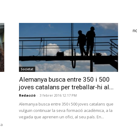
n
Societat
Alemanya busca entre 350 i 500
joves catalans per treballar-hi al...
Redacció
-
3 febrer 2016 12:17 PM
Alemanya busca entre 350 i 500 joves catalans que
vulguin continuar la seva formació acadèmica, a la
vegada que aprenen un ofici, al seu país. En...
va