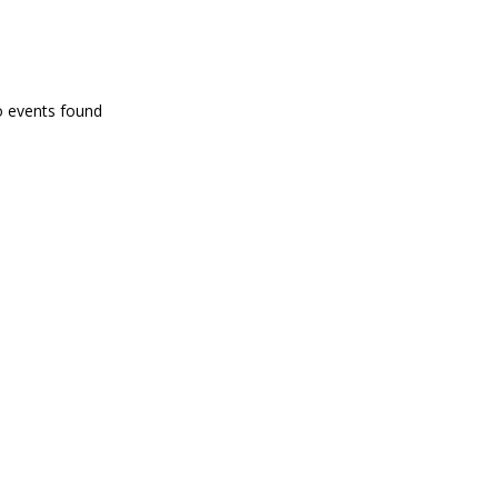
PROGRAMA EN DIRECTE
o events found