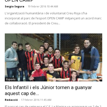
Sergio Segura
-
19 febrer 2016 10:44 AM
L'organització humanitària i de voluntariat Creu Roja s’ha
incorporat al parc de l’esport OPEN CAMP mitjançant un acord marc
de col·laboració. El president de Creu...
Esports
Els Infantil i els Júnior tornen a guanyar
aquest cap de...
Redacció
-
17 febrer 2016 11:45 AM
El passat cap de setmana el C.E. La Marina va aconseguir un 2 de 2