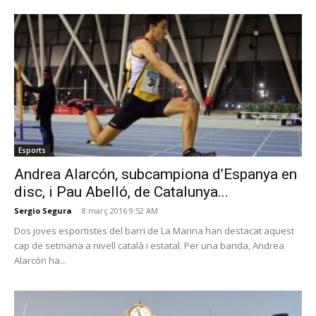
Esports
Andrea Alarcón, subcampiona d’Espanya en
disc, i Pau Abelló, de Catalunya...
Sergio Segura
-
8 març 2016 9:52 AM
Dos joves esportistes del barri de La Marina han destacat aquest
cap de setmana a nivell català i estatal. Per una banda, Andrea
Alarcón ha...