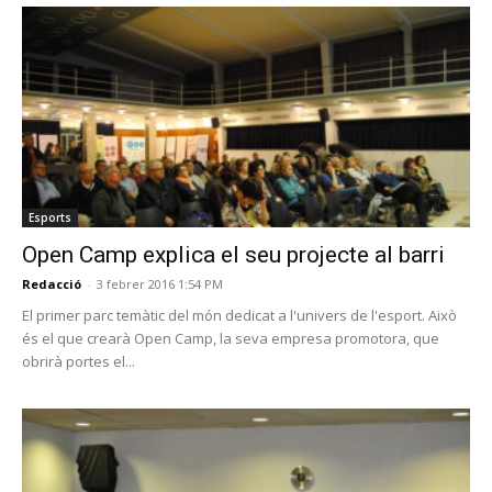
Esports
Open Camp explica el seu projecte al barri
Redacció
-
3 febrer 2016 1:54 PM
El primer parc temàtic del món dedicat a l'univers de l'esport. Això
és el que crearà Open Camp, la seva empresa promotora, que
obrirà portes el...