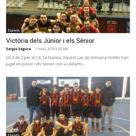
Esports
Victòria dels Júnior i els Sènior
Sergio Segura
-
1 març 2016 9:33 AM
Un 2 de 2 per al C.E. La Marina. Aquest cap de setmana només han
jugat els Júnior i els Sènior com a visitants...
Esports