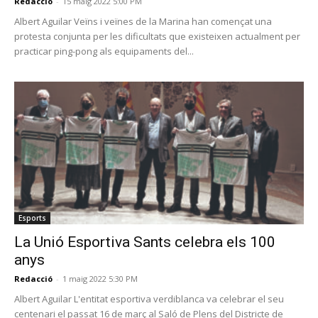
Redacció
-
15 maig 2022 5:00 PM
Albert Aguilar Veïns i veïnes de la Marina han començat una
protesta conjunta per les dificultats que existeixen actualment per
practicar ping-pong als equipaments del...
Esports
La Unió Esportiva Sants celebra els 100
anys
Redacció
-
1 maig 2022 5:30 PM
Albert Aguilar L'entitat esportiva verdiblanca va celebrar el seu
centenari el passat 16 de març al Saló de Plens del Districte de