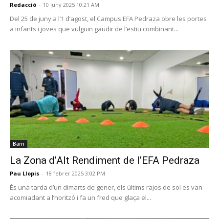
Redacció
-
10 juny 2025 10:21 AM
Del 25 de juny a l’1 d’agost, el Campus EFA Pedraza obre les portes
a infants i joves que vulguin gaudir de l’estiu combinant...
Barri
La Zona d’Alt Rendiment de l’EFA Pedraza
Pau Llopis
-
18 febrer 2025 3:02 PM
És una tarda d’un dimarts de gener, els últims rajos de sol es van
acomiadant a l’horitzó i fa un fred que glaça el...