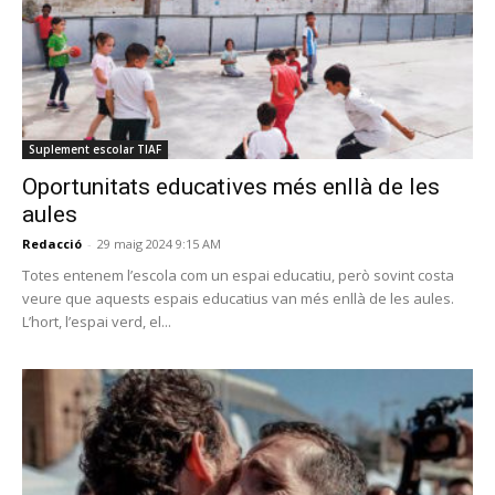
Suplement escolar TIAF
Oportunitats educatives més enllà de les
aules
Redacció
-
29 maig 2024 9:15 AM
Totes entenem l’escola com un espai educatiu, però sovint costa
veure que aquests espais educatius van més enllà de les aules.
L’hort, l’espai verd, el...