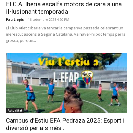
El C.A. Iberia escalfa motors de cara a una
il·lusionant temporada
Pau Llopis
-
16 setembre 2025 4:20 PM
El Club Atlètic Iberia va tancar la campanya passada celebrant un
merescut ascens a Segona Catalana. Va haver-hi poc temps per la
gresca, perquè...
Actualitat
Campus d’Estiu EFA Pedraza 2025: Esport i
diversió per als més...