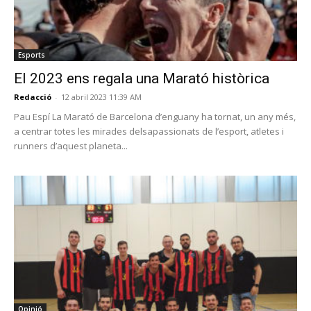
Esports
El 2023 ens regala una Marató històrica
Redacció
-
12 abril 2023 11:39 AM
Pau Espí La Marató de Barcelona d’enguany ha tornat, un any més,
a centrar totes les mirades delsapassionats de l’esport, atletes i
runners d’aquest planeta...
Opinió