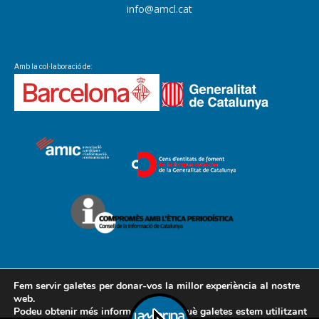
info@amcl.cat
Amb la col·laboració de:
Fem servir galetes per donar-vos la millor experiència al nostre
web.
Podeu obtenir més informació sobre què galetes estem utilitzant
Contacte
Avís legal
Política de cookies
Política de privacitat