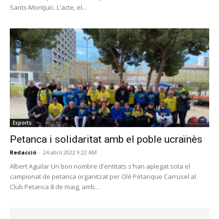
Sants-Montjuïc. L'acte, el...
Esports
Petanca i solidaritat amb el poble ucraïnès
Redacció
-
24 abril 2022 9:22 AM
Albert Aguilar Un bon nombre d'entitats s'han aplegat sota el
campionat de petanca organitzat per Olé Pétanque Carrusel al
Club Petanca 8 de maig, amb...