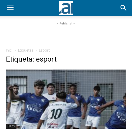
- Publicitat -
Inici
Etiquetes
Esport
Etiqueta: esport
Barri