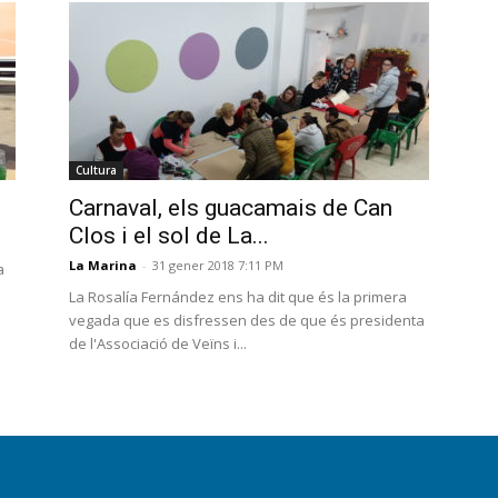
Cultura
Carnaval, els guacamais de Can
Clos i el sol de La...
La Marina
-
31 gener 2018 7:11 PM
a
La Rosalía Fernández ens ha dit que és la primera
vegada que es disfressen des de que és presidenta
de l'Associació de Veïns i...