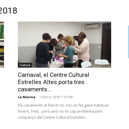
 2018
Cultura
Carnaval, el Centre Cultural
Estrelles Altes porta tres
casaments…
La Marina
-
1 febrer 2018 7:19 PM
Els casaments al febrer no són un fet gaire habitual:
hivern, fred... però això no és cap problema pels
companys del Centre Cultural Estrelles...