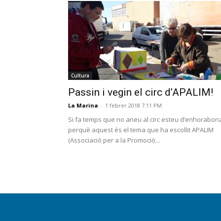
Cultura
Passin i vegin el circ d’APALIM!
La Marina
-
1 febrer 2018 7:11 PM
Si fa temps que no aneu al circ esteu d’enhorabon
perquè aquest és el tema que ha escollit APALIM
(Associació per a la Promoció...