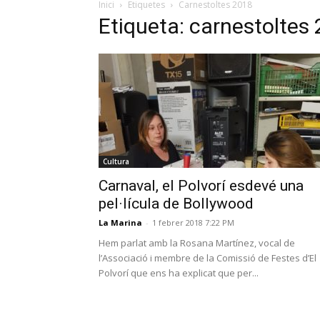
Inici
Etiquetes
Carnestoltes 2018
Etiqueta: carnestoltes
Cultura
Carnaval, el Polvorí esdevé una
pel·lícula de Bollywood
La Marina
-
1 febrer 2018 7:22 PM
Hem parlat amb la Rosana Martínez, vocal de
l’Associació i membre de la Comissió de Festes d’El
Polvorí que ens ha explicat que per...