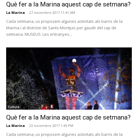
Què fer a la Marina aquest cap de setmana?
La Marina
-
27 novembre 2017 11:41 AM
Cada setmana, us proposem algunes activitats als barris de la
Marina i al districte de Sants-Montjuïc per gaudir del cap de
setmana. MUSEUS: Les entranyes...
Cultura
Què fer a la Marina aquest cap de setmana?
La Marina
-
23 novembre 2017 1:45 PM
Cada setmana, us proposem algunes activitats als barris de la