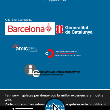
Amb la col·laboració de:
Fem servir galetes per donar-vos la millor experiència al nostre
web.
Podeu obtenir més informació sobre què galetes estem utilitzant
Contacte
Avís legal
Política de cookies
Política de privacitat
o desactivar-les a la
configuració
.