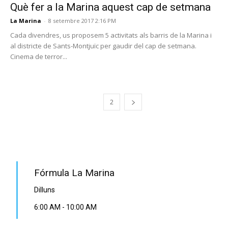
Què fer a la Marina aquest cap de setmana
La Marina
-
8 setembre 2017 2:16 PM
Cada divendres, us proposem 5 activitats als barris de la Marina i
al districte de Sants-Montjuïc per gaudir del cap de setmana.
Cinema de terror...
1
2
PROGRAMA EN DIRECTE
Fórmula La Marina
Dilluns
6:00 AM
-
10:00 AM