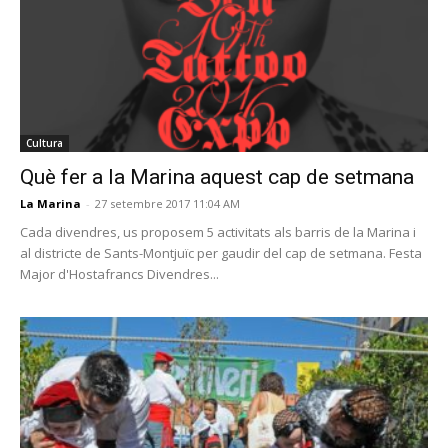
Cultura
Què fer a la Marina aquest cap de setmana
La Marina
-
27 setembre 2017 11:04 AM
Cada divendres, us proposem 5 activitats als barris de la Marina i
al districte de Sants-Montjuïc per gaudir del cap de setmana. Festa
Major d'Hostafrancs Divendres...