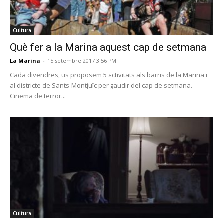
Cultura
Què fer a la Marina aquest cap de setmana
La Marina
-
15 setembre 2017 3:56 PM
Cada divendres, us proposem 5 activitats als barris de la Marina i
al districte de Sants-Montjuïc per gaudir del cap de setmana.
Cinema de terror...
Cultura