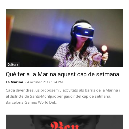
Cultura
Què fer a la Marina aquest cap de setmana
La Marina
-
4 octubre 2017 1:24 PM
Cada divendres, us proposem 5 activitats als barris de la Marina i
al districte de Sants-Montjuïc per gaudir del cap de setmana.
Barcelona Games World Del...