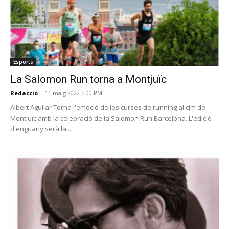
Esports
La Salomon Run torna a Montjuïc
Redacció
-
11 maig 2022 5:00 PM
Albert Aguilar Torna l'emoció de les curses de running al cim de
Montjuïc amb la celebració de la Salomon Run Barcelona. L'edició
d'enguany serà la...