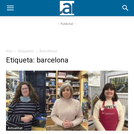
- Publicitat -
Inici
Etiquetes
Barcelona
Etiqueta: barcelona
Actualitat