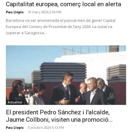
Capitalitat europea, comerç local en alerta
Pau Llopis
-
10 març 2026 2:34 PM
Barcelona va ser anomenada el passat mes de gener Capital
Europea del Comerç de Proximitat de l’any 2026. La ciutat va
superar a Saragossa...
Actualitat
El president Pedro Sánchez i l’alcalde,
Jaume Collboni, visiten una promoció...
Pau Llopis
-
3 octubre 2024 5:13 PM