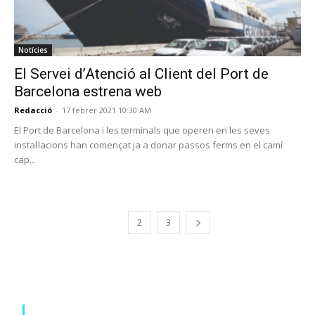
Notícies
El Servei d’Atenció al Client del Port de
Barcelona estrena web
Redacció
-
17 febrer 2021 10:30 AM
El Port de Barcelona i les terminals que operen en les seves
instal·lacions han començat ja a donar passos ferms en el camí
cap...
1
2
3
PROGRAMA EN DIRECTE