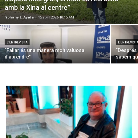
amb la Xina al centre”
Yohany L. Ayala
-
15 abril 2026 10:15 AM
L'ENTREVISTA
L'ENTREVIST
“Fallar és una manera molt valuosa
“Després
d’aprendre”
sabem qui