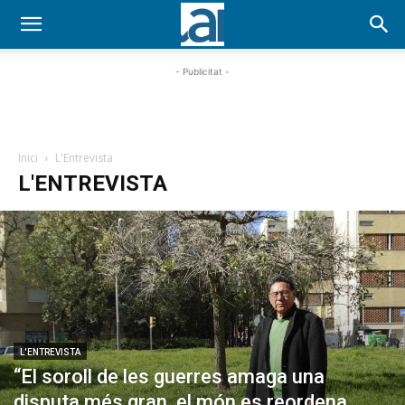
- Publicitat -
Inici
L'Entrevista
L'ENTREVISTA
L'ENTREVISTA
“El soroll de les guerres amaga una
disputa més gran, el món es reordena