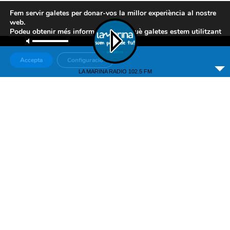
Fem servir galetes per donar-vos la millor experiència al nostre
web.
Podeu obtenir més informació sobre què galetes estem utilitzant
o desactivar-les a la
configuració
.
Accepta
Configuració
LA MARINA RADIO 102.5 FM
Associació de Mitjans de Comunicació Local
Espai Veïnal Química
C/Química, 2, 08038 Barcelona
93 296 80 00
/ 93 331 40 40