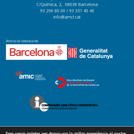
C/Química, 2, 08038 Barcelona
93 296 80 00
/ 93 331 40 40
info@amcl.cat
Amb la col·laboració de:
Fem servir galetes per donar-vos la millor experiència al nostre