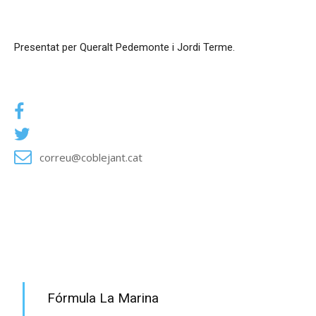
Equip
Presentat per Queralt Pedemonte i Jordi Terme.
Contacte i xarxes
Pagina oficial de Facebook
Twitter @coblejant
correu@coblejant.cat
<< TORNA A LA GRAELLA DE PROGRAMACIÓ
PROGRAMA EN DIRECTE
Fórmula La Marina