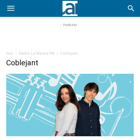
- Publicitat -
Inici
Ràdio: La Marina FM
Coblejant
Coblejant