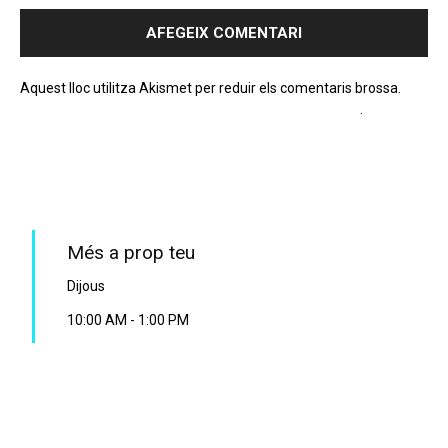
Aquest lloc utilitza Akismet per reduir els comentaris brossa.
Apreneu com es processen les dades dels comentaris
.
PROGRAMA EN DIRECTE
Més a prop teu
Dijous
10:00 AM
-
1:00 PM