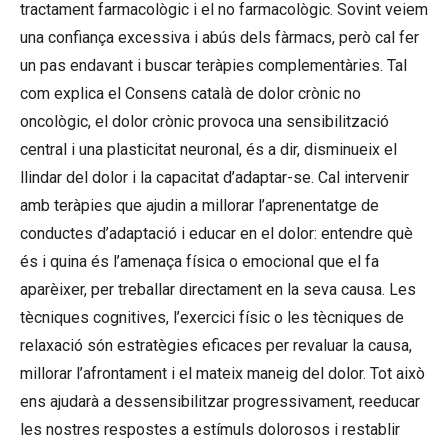
tractament farmacològic i el no farmacològic. Sovint veiem
una confiança excessiva i abús dels fàrmacs, però cal fer
un pas endavant i buscar teràpies complementàries. Tal
com explica el Consens català de dolor crònic no
oncològic, el dolor crònic provoca una sensibilització
central i una plasticitat neuronal, és a dir, disminueix el
llindar del dolor i la capacitat d’adaptar-se. Cal intervenir
amb teràpies que ajudin a millorar l’aprenentatge de
conductes d’adaptació i educar en el dolor: entendre què
és i quina és l’amenaça física o emocional que el fa
aparèixer, per treballar directament en la seva causa. Les
tècniques cognitives, l’exercici físic o les tècniques de
relaxació són estratègies eficaces per revaluar la causa,
millorar l’afrontament i el mateix maneig del dolor. Tot això
ens ajudarà a dessensibilitzar progressivament, reeducar
les nostres respostes a estímuls dolorosos i restablir