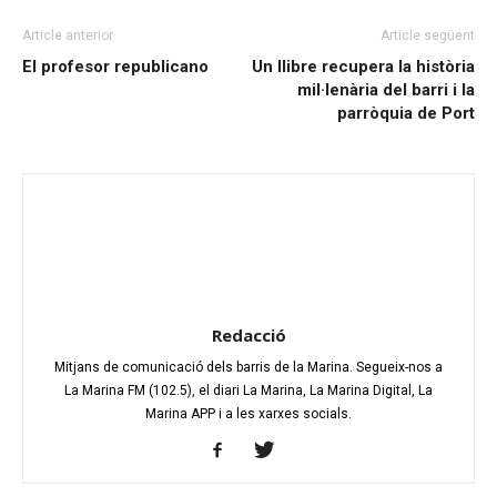
Article anterior
Article següent
El profesor republicano
Un llibre recupera la història
mil·lenària del barri i la
parròquia de Port
Redacció
Mitjans de comunicació dels barris de la Marina. Segueix-nos a
La Marina FM (102.5), el diari La Marina, La Marina Digital, La
Marina APP i a les xarxes socials.