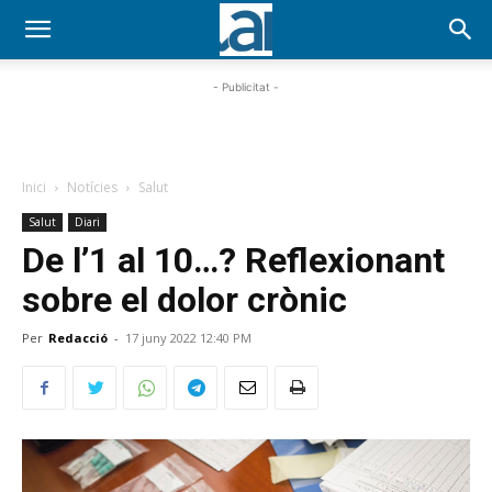
- Publicitat -
Inici
Notícies
Salut
Salut
Diari
De l’1 al 10…? Reflexionant
sobre el dolor crònic
Per
Redacció
-
17 juny 2022 12:40 PM