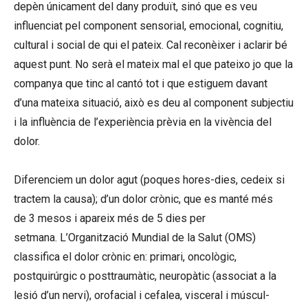
depèn únicament del dany produït, sinó que es veu
influenciat pel component sensorial, emocional, cognitiu,
cultural i social de qui el pateix. Cal reconèixer i aclarir bé
aquest punt. No serà el mateix mal el que pateixo jo que la
companya que tinc al cantó tot i que estiguem davant
d’una mateixa situació, això es deu al component subjectiu
i la influència de l’experiència prèvia en la vivència del
dolor.
Diferenciem un dolor agut (poques hores-dies, cedeix si
tractem la causa); d’un dolor crònic, que es manté més
de 3 mesos i apareix més de 5 dies per
setmana. L’Organització Mundial de la Salut (OMS)
classifica el dolor crònic en: primari, oncològic,
postquirúrgic o posttraumàtic, neuropàtic (associat a la
lesió d’un nervi), orofacial i cefalea, visceral i múscul-