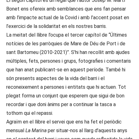
El segon capítol és un regal que l’autor Josep M. Martí
Bonet ens ofereix amb semblances que ens fan pensar
amb l’impacte actual de la Covid i amb l’accent posat en
l’exercici de la solidaritat en els nostres barris.
La meitat del llibre l’ocupa el tercer capítol de “Últimes
notícies de les parròquies de Mare de Déu de Port i de
sant Bartomeu (2010-2021)”. S’hi han recollit amb ajudes
múltiples, fets, persones i grups, fotografies i comentaris
que han anat publicant-se en aquest període. També hi
són presents aspectes de la vida del barri i el
reconeixement a persones i entitats que hi actuen. Tot
plegat forma un conjunt que esperem que sigui de bon
recordar i que doni ànims per a continuar la tasca a
tothom qui el repassi.
Agraïm en el llibre el servei que ens ha fet el periòdic
mensual
La Marina
per situar-nos al llarg d’aquests anys