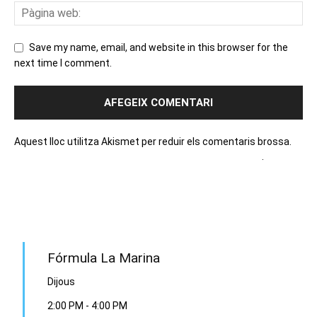
Save my name, email, and website in this browser for the
next time I comment.
Aquest lloc utilitza Akismet per reduir els comentaris brossa.
Apreneu com es processen les dades dels comentaris
.
PROGRAMA EN DIRECTE
Fórmula La Marina
Dijous
2:00 PM
-
4:00 PM