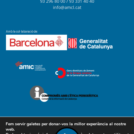
93 296 80 00
/ 93 331 40 40
info@amcl.cat
Amb la col·laboració de:
Fem servir galetes per donar-vos la millor experiència al nostre
web.