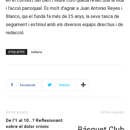
en el context del barri i veure com queda reflectida la vida
i l’acció parroquial. És molt d’agrair a Juan Antonio Reyes i
Blanco, qui el fundà fa més de 25 anys, la seva tasca de
seguiment i estímul amb els diversos equips directius i de
redacció.
ETIQUETES
cultura
Facebook
Twitter
Article anterior
Article següent
De l’1 al 10…? Reflexionant
sobre el dolor crònic
Básquet Club