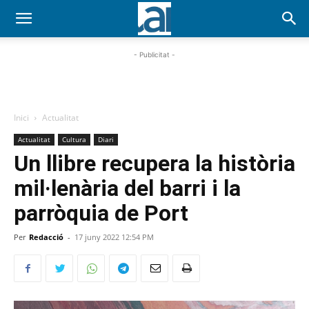
- Publicitat -
Inici
Actualitat
Actualitat
Cultura
Diari
Un llibre recupera la història
mil·lenària del barri i la
parròquia de Port
Per
Redacció
-
17 juny 2022 12:54 PM