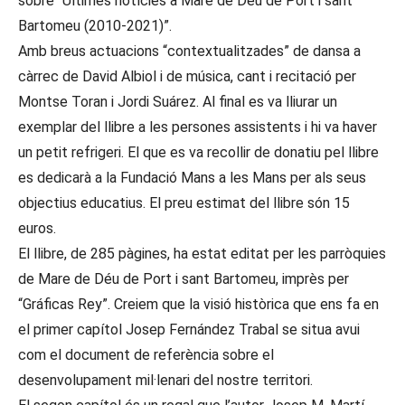
sobre “Últimes notícies a Mare de Déu de Port i sant
Bartomeu (2010-2021)”.
Amb breus actuacions “contextualitzades” de dansa a
càrrec de David Albiol i de música, cant i recitació per
Montse Toran i Jordi Suárez. Al final es va lliurar un
exemplar del llibre a les persones assistents i hi va haver
un petit refrigeri. El que es va recollir de donatiu pel llibre
es dedicarà a la Fundació Mans a les Mans per als seus
objectius educatius. El preu estimat del llibre són 15
euros.
El llibre, de 285 pàgines, ha estat editat per les parròquies
de Mare de Déu de Port i sant Bartomeu, imprès per
“Gráficas Rey”. Creiem que la visió històrica que ens fa en
el primer capítol Josep Fernández Trabal se situa avui
com el document de referència sobre el
desenvolupament mil·lenari del nostre territori.