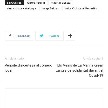
ETIQUETES
Albert Aguilar
matinal ciclista
club ciclista catalunya
Josep Beltran
Volta Ciclista al Penedés
Facebook
Twitter
Article anterior
Article següent
Període d’incertesa al comerç
Els Veïns de La Marina creen
local
xarxes de solidaritat davant el
Covid-19