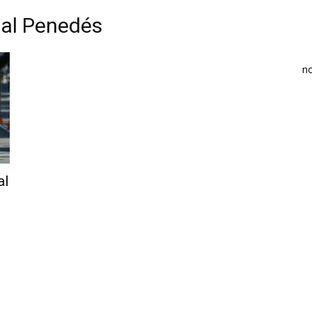
a al Penedés
n
al