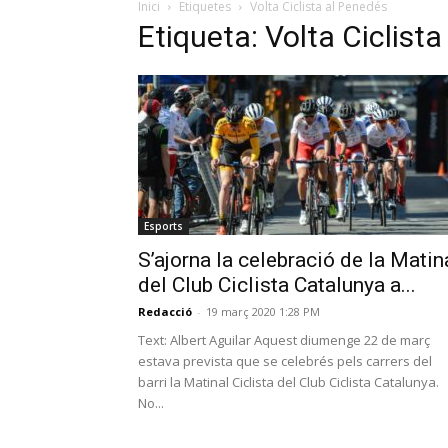
Inici
Etiquetes
Volta Ciclista al Penedés
Etiqueta: Volta Ciclist
Esports
S’ajorna la celebració de la Matin
del Club Ciclista Catalunya a...
Redacció
-
19 març 2020 1:28 PM
Text: Albert Aguilar Aquest diumenge 22 de març
estava prevista que se celebrés pels carrers del
barri la Matinal Ciclista del Club Ciclista Catalunya.
No...