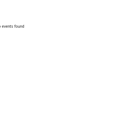
PROGRAMA EN DIRECTE
o events found