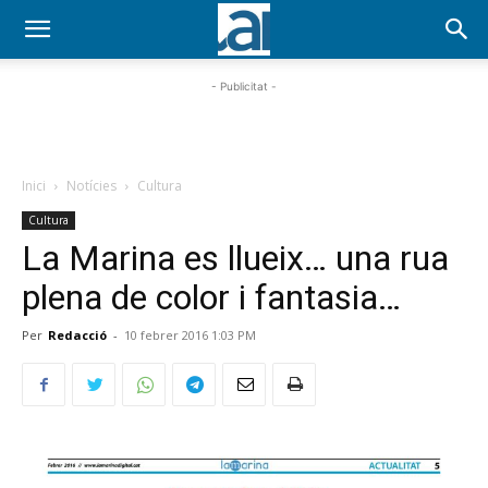
- Publicitat -
Inici
Notícies
Cultura
Cultura
La Marina es llueix… una rua
plena de color i fantasia…
Per
Redacció
-
10 febrer 2016 1:03 PM