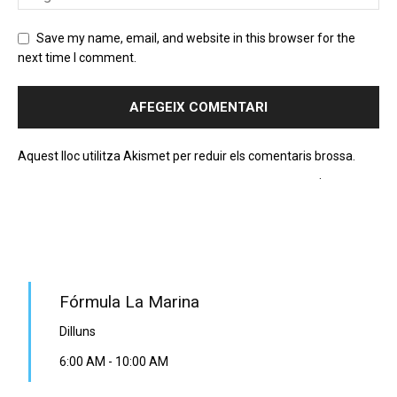
Save my name, email, and website in this browser for the
next time I comment.
Aquest lloc utilitza Akismet per reduir els comentaris brossa.
Apreneu com es processen les dades dels comentaris
.
PROGRAMA EN DIRECTE
Fórmula La Marina
Dilluns
6:00 AM
-
10:00 AM