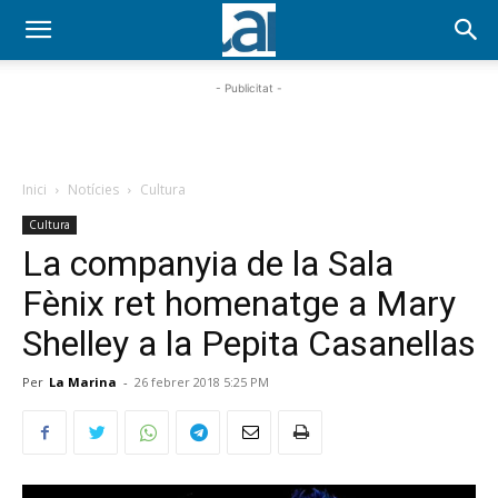
- Publicitat -
Inici
Notícies
Cultura
Cultura
La companyia de la Sala
Fènix ret homenatge a Mary
Shelley a la Pepita Casanellas
Per
La Marina
-
26 febrer 2018 5:25 PM