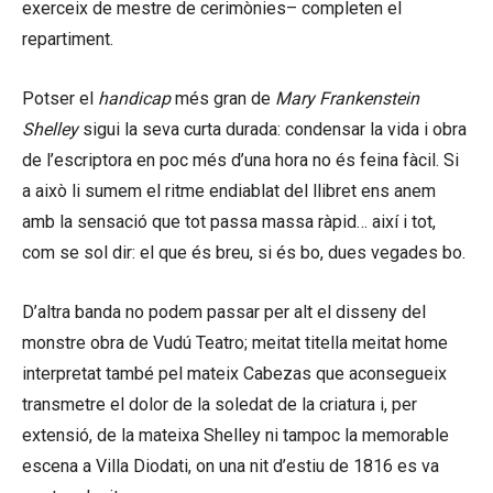
exerceix de mestre de cerimònies– completen el
repartiment.
Potser el
handicap
més gran de
Mary Frankenstein
Shelley
sigui la seva curta durada: condensar la vida i obra
de l’escriptora en poc més d’una hora no és feina fàcil. Si
a això li sumem el ritme endiablat del llibret ens anem
amb la sensació que tot passa massa ràpid… així i tot,
com se sol dir: el que és breu, si és bo, dues vegades bo.
D’altra banda no podem passar per alt el disseny del
monstre obra de Vudú Teatro; meitat titella meitat home
interpretat també pel mateix Cabezas que aconsegueix
transmetre el dolor de la soledat de la criatura i, per
extensió, de la mateixa Shelley ni tampoc la memorable
escena a Villa Diodati, on una nit d’estiu de 1816 es va