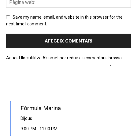
Save my name, email, and website in this browser for the
next time I comment.
Aquest lloc utilitza Akismet per reduir els comentaris brossa.
Apreneu com es processen les dades dels comentaris
.
PROGRAMA EN DIRECTE
Fórmula Marina
Dijous
9:00 PM
-
11:00 PM