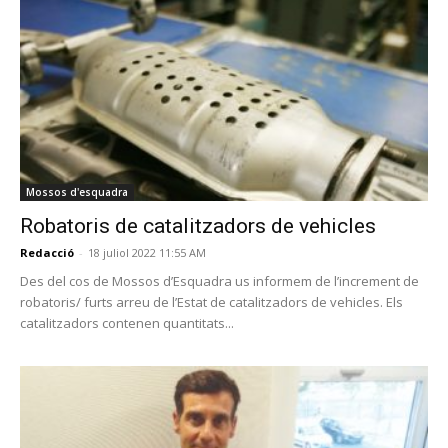
Mossos d'esquadra
Robatoris de catalitzadors de vehicles
Redacció
-
18 juliol 2022 11:55 AM
Des del cos de Mossos d’Esquadra us informem de l’increment de
robatoris/ furts arreu de l’Estat de catalitzadors de vehicles. Els
catalitzadors contenen quantitats...