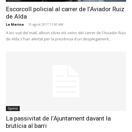
Escorcoll policial al carrer de l’Aviador Ruiz
de Alda
La Marina
-
10 agost 2017 11:00 AM
A les vuit del matí, albion silver els veïns del carrer de l'Aviador Ruiz
de Alda s'han alertat per la presència d'un desplegament...
Opinió
La passivitat de l’Ajuntament davant la
brutícia al barri