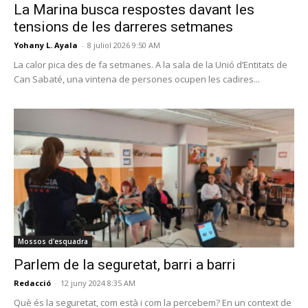
La Marina busca respostes davant les
tensions de les darreres setmanes
Yohany L. Ayala
-
8 juliol 2026 9:50 AM
La calor pica des de fa setmanes. A la sala de la Unió d’Entitats de
Can Sabaté, una vintena de persones ocupen les cadires...
Mossos d'esquadra
Parlem de la seguretat, barri a barri
Redacció
-
12 juny 2024 8:35 AM
Què és la seguretat, com està i com la percebem? En un context de