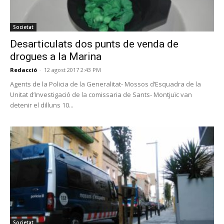
Societat
Desarticulats dos punts de venda de
drogues a la Marina
Redacció
-
12 agost 2017 2:43 PM
Agents de la Policia de la Generalitat- Mossos d’Esquadra de la
Unitat d’Investigació de la comissaria de Sants- Montjuïc van
detenir el dilluns 10...
Societat