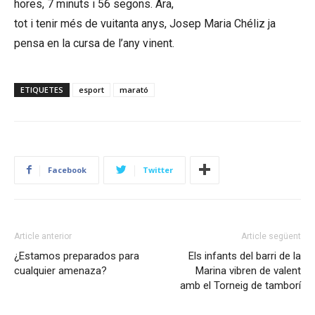
hores, 7 minuts i 56 segons. Ara,
tot i tenir més de vuitanta anys, Josep Maria Chéliz ja
pensa en la cursa de l’any vinent.
ETIQUETES
esport
marató
Facebook
Twitter
Article anterior
Article següent
¿Estamos preparados para
Els infants del barri de la
cualquier amenaza?
Marina vibren de valent
amb el Torneig de tamborí