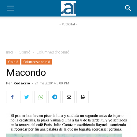
- Publicitat -
Inici
Opinió
Columnes d'opinió
Opinió
Columnes d'opinió
Macondo
Per
Redacció
-
21 maig 2014 3:00 PM