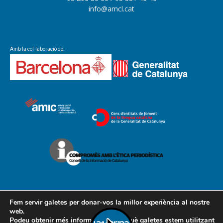
info@amcl.cat
Amb la col·laboració de:
Fem servir galetes per donar-vos la millor experiència al nostre
web.
Podeu obtenir més informació sobre què galetes estem utilitzant