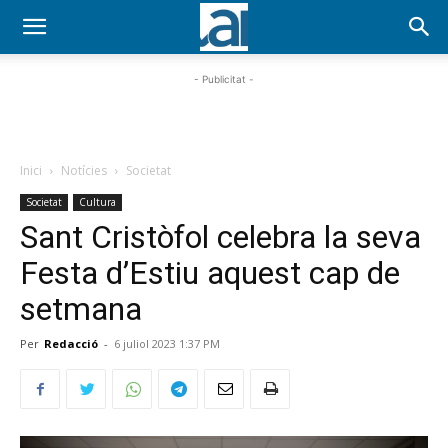
- Publicitat -
Inici
Notícies
Societat
Societat
Cultura
Sant Cristòfol celebra la seva
Festa d’Estiu aquest cap de
setmana
Per
Redacció
-
6 juliol 2023 1:37 PM