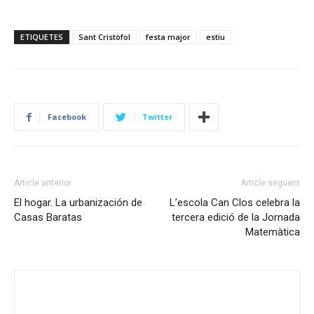
ETIQUETES
Sant Cristòfol
festa major
estiu
Facebook
Twitter
Article anterior
Article següent
El hogar. La urbanización de
L’escola Can Clos celebra la
Casas Baratas
tercera edició de la Jornada
Matemàtica