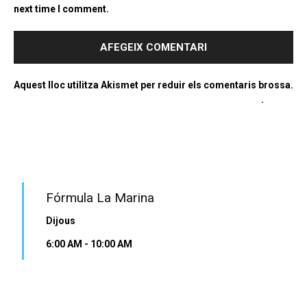
next time I comment.
Aquest lloc utilitza Akismet per reduir els comentaris brossa.
Apreneu com es processen les dades dels comentaris
.
PROGRAMA EN DIRECTE
Fórmula La Marina
Dijous
6:00 AM
-
10:00 AM