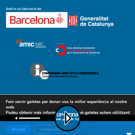
Amb la col·laboració de:
Fem servir galetes per donar-vos la millor experiència al nostre
web.
Podeu obtenir més informació sobre què galetes estem utilitzant
Contacte
Avís legal
Política de cookies
o desactivar-les a la
configuració
.
Política de privacitat
AMCL
Accepta
Configuració
© Associació de Mitjans de Comunicació Local, 2018