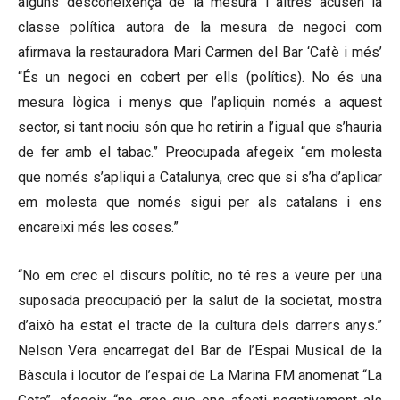
alguns desconeixença de la mesura i altres acusen la
classe política autora de la mesura de negoci com
afirmava la restauradora Mari Carmen del Bar ‘Cafè i més’
“És un negoci en cobert per ells (polítics). No és una
mesura lògica i menys que l’apliquin només a aquest
sector, si tant nociu són que ho retirin a l’igual que s’hauria
de fer amb el tabac.” Preocupada afegeix “em molesta
que només s’apliqui a Catalunya, crec que si s’ha d’aplicar
em molesta que només sigui per als catalans i ens
encareixi més les coses.”
“No em crec el discurs polític, no té res a veure per una
suposada preocupació per la salut de la societat, mostra
d’això ha estat el tracte de la cultura dels darrers anys.”
Nelson Vera encarregat del Bar de l’Espai Musical de la
Bàscula i locutor de l’espai de La Marina FM anomenat “La