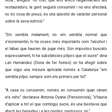
Gota”, afegeix “no crec que ens afecti negativament als
restauradors, la gent seguirà consumint i no ens afectarà,
no és cosa de preus, és una qüestió de caràcter personal
sobre la seva nutrició.”
“Em sembla malament, no em sembla normal que
s’incrementin, hi ha coses més importants com l’alcohol i
el tabac que haurien de pujar més. Són impostos buscats
expressament, hi ha substàncies pitjors que el sucre” deia
Lali Hernández (Dona de fer feines) on ha afegit sobre
que sigui una mesura aplicada només a Catalunya “em
sembla pitjor, sempre som els primers per tot”.
“A casa no consumim, només en consumim quan vénen
els néts” declarava Antonia Oyana (Pensionista), “s’hauria
d’aplicar a tot el que contingui sucre, és una bestiesa que
afecti les begudes i a les pastes, pastissos, no.”