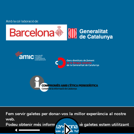
Amb la col·laboració de:
Fem servir galetes per donar-vos la millor experiència al nostre
web.
Podeu obtenir més informació sobre què galetes estem utilitzant
Contacte
Avís legal
Política de cookies
Política de privacitat
o desactivar-les a la
configuració
.
AMCL