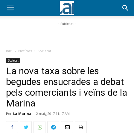
- Publicitat -
Inici
Notícies
Societat
Societat
La nova taxa sobre les
begudes ensucrades a debat
pels comerciants i veïns de la
Marina
Per
La Marina
-
2 maig 2017 11:17 AM