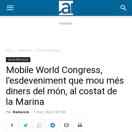
- Publicitat -
Inici
Notícies
Sants-Montjuïc
Sants-Montjuïc
Mobile World Congress,
l’esdeveniment que mou més
diners del món, al costat de
la Marina
Per
Redacció
-
3 març 2022 7:03 PM