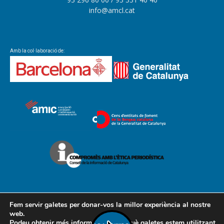
info@amcl.cat
Amb la col·laboració de:
Fem servir galetes per donar-vos la millor experiència al nostre
web.
Podeu obtenir més informació sobre què galetes estem utilitzant