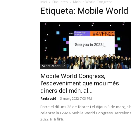
Inici
Etiquetes
Mobile World Congress
Etiqueta: Mobile World
Sants-Montjuïc
Mobile World Congress,
l’esdeveniment que mou més
diners del món, al...
Redacció
-
3 març 2022 7:03 PM
Entre el dilluns 28 de febrer i el dijous 3 de març, s’
celebrat la GSMA Mobile World Congress Barcelon
2022 a la fira...