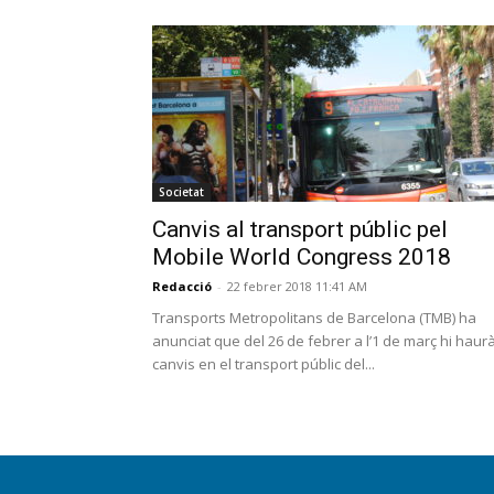
Societat
Canvis al transport públic pel
Mobile World Congress 2018
Redacció
-
22 febrer 2018 11:41 AM
Transports Metropolitans de Barcelona (TMB) ha
anunciat que del 26 de febrer a l’1 de març hi haur
canvis en el transport públic del...