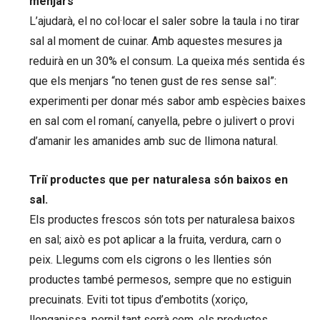
menjars
L’ajudarà, el no col·locar el saler sobre la taula i no tirar
sal al moment de cuinar. Amb aquestes mesures ja
reduirà en un 30% el consum. La queixa més sentida és
que els menjars “no tenen gust de res sense sal”:
experimenti per donar més sabor amb espècies baixes
en sal com el romaní, canyella, pebre o julivert o provi
d’amanir les amanides amb suc de llimona natural.
Triï productes que per naturalesa són baixos en
sal.
Els productes frescos són tots per naturalesa baixos
en sal; això es pot aplicar a la fruita, verdura, carn o
peix. Llegums com els cigrons o les llenties són
productes també permesos, sempre que no estiguin
precuinats. Eviti tot tipus d’embotits (xoriço,
llonganissa, pernil tant serrà com, els productes