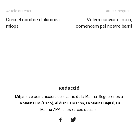
Article anterior
Article següent
Creix el nombre d’alumnes
Volem canviar el món,
miops
comencem pel nostre barri!
Redacció
Mitjans de comunicació dels barris de la Marina. Segueix-nos a
La Marina FM (102.5), el diari La Marina, La Marina Digital, La
Marina APP i a les xarxes socials.