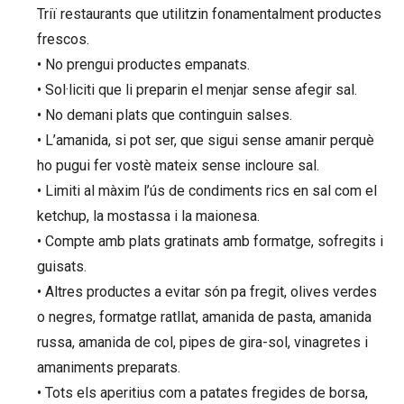
Triï restaurants que utilitzin fonamentalment productes
frescos.
• No prengui productes empanats.
• Sol·liciti que li preparin el menjar sense afegir sal.
• No demani plats que continguin salses.
• L’amanida, si pot ser, que sigui sense amanir perquè
ho pugui fer vostè mateix sense incloure sal.
• Limiti al màxim l’ús de condiments rics en sal com el
ketchup, la mostassa i la maionesa.
• Compte amb plats gratinats amb formatge, sofregits i
guisats.
• Altres productes a evitar són pa fregit, olives verdes
o negres, formatge ratllat, amanida de pasta, amanida
russa, amanida de col, pipes de gira-sol, vinagretes i
amaniments preparats.
• Tots els aperitius com a patates fregides de borsa,