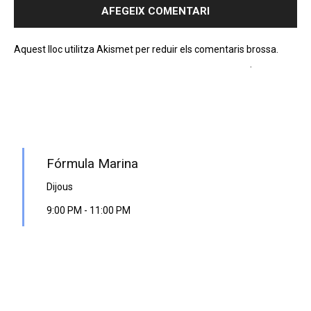
Aquest lloc utilitza Akismet per reduir els comentaris brossa.
Apreneu com es processen les dades dels comentaris
.
PROGRAMA EN DIRECTE
Fórmula Marina
Dijous
9:00 PM
-
11:00 PM