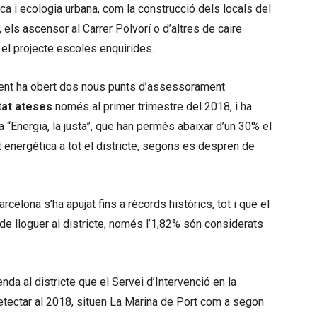
ca i ecologia urbana, com la construcció dels locals del
, els ascensor al Carrer Polvorí o d’altres de caire
el projecte escoles enquirides.
ament ha obert dos nous punts d’assessorament
tat ateses
només al primer trimestre del 2018, i ha
 “Energia, la justa”, que han permès abaixar d’un 30% el
 energètica a tot el districte, segons es despren de
Barcelona s’ha apujat fins a rècords històrics, tot i que el
e lloguer al districte, només l’1,82% són considerats
nda al districte que el Servei d’Intervenció en la
tectar al 2018, situen La Marina de Port com a segon