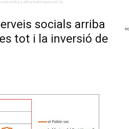
als arriba a xifres històriques tot i la...
rveis socials arriba
n
es tot i la inversió de