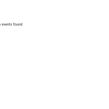
PROGRAMA EN DIRECTE
o events found