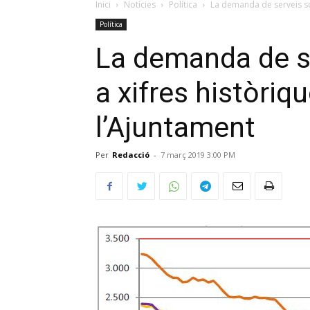
Inici
Notícies
Política
La demanda de serveis soci
Política
La demanda de se
a xifres històriqu
l’Ajuntament
Per
Redacció
-
7 març 2019 3:00 PM