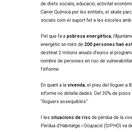
de drets socials, educació, activitat econòmi
Carrer Química per les entitats, el skate parc
socials com el suport fet a les escoles amb 
Pel que fa a
pobresa energètica
, l’Ajunt
energètic on més de
200 persones han es
destinat 2 milions anuals d’euros al programa
nombre de persones en risc de vulnerabilitat
l’informe.
En quant a la
vivenda
, el preu del lloguer a 
informe no detalla dades. Del 30% de pisos d
“lloguers assequibles”.
I les
situacions de risc
de pèrdua de la vive
Pèrdua d’Habitatge i Ocupació (SIPHO) va de