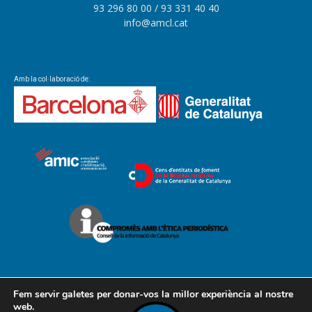
93 296 80 00
/ 93 331 40 40
info@amcl.cat
Amb la col·laboració de:
Fem servir galetes per donar-vos la millor experiència al nostre
web.