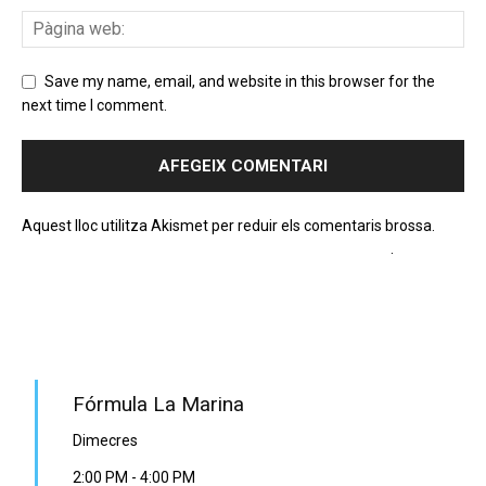
Save my name, email, and website in this browser for the
next time I comment.
Aquest lloc utilitza Akismet per reduir els comentaris brossa.
Apreneu com es processen les dades dels comentaris
.
PROGRAMA EN DIRECTE
Fórmula La Marina
Dimecres
2:00 PM
-
4:00 PM