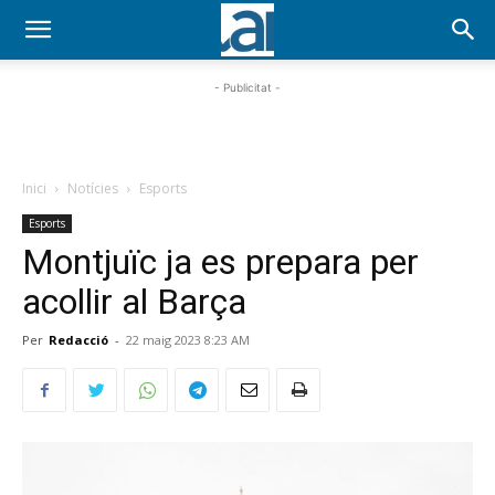
- Publicitat -
Inici
Notícies
Esports
Esports
Montjuïc ja es prepara per
acollir al Barça
Per
Redacció
-
22 maig 2023 8:23 AM