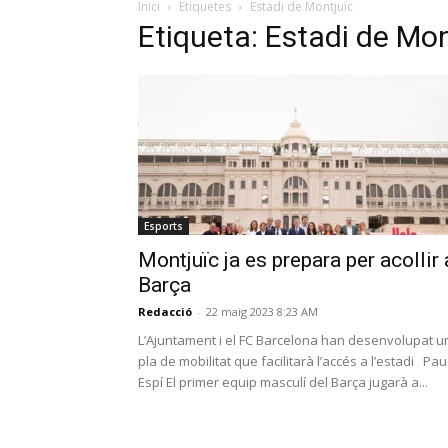
Inici
Etiquetes
Estadi de Montjuïc
Etiqueta: Estadi de Mon
Esports
Montjuïc ja es prepara per acollir 
Barça
Redacció
-
22 maig 2023 8:23 AM
L’Ajuntament i el FC Barcelona han desenvolupat u
pla de mobilitat que facilitarà l’accés a l’estadi Pau
Espí El primer equip masculí del Barça jugarà a...