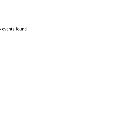
PROGRAMA EN DIRECTE
o events found