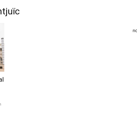
tjuïc
n
al
n