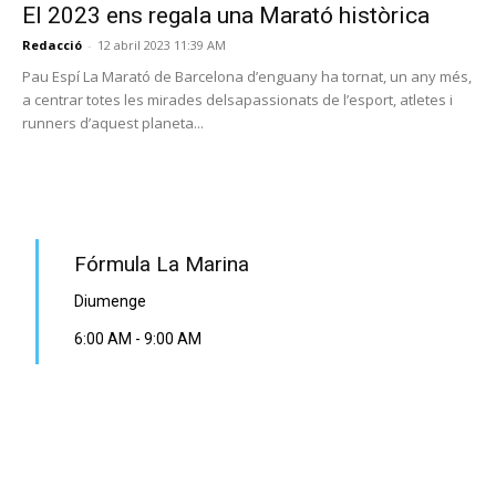
El 2023 ens regala una Marató històrica
Redacció
-
12 abril 2023 11:39 AM
Pau Espí La Marató de Barcelona d’enguany ha tornat, un any més,
a centrar totes les mirades delsapassionats de l’esport, atletes i
runners d’aquest planeta...
PROGRAMA EN DIRECTE
Fórmula La Marina
Diumenge
6:00 AM
-
9:00 AM