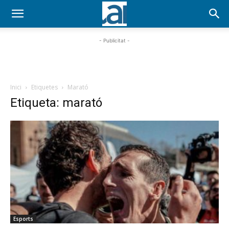
- Publicitat -
Inici
Etiquetes
Marató
Etiqueta: marató
Esports