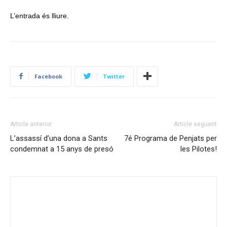
L’entrada és lliure.
Facebook
Twitter
Article anterior
Article següent
L’assassí d’una dona a Sants
7é Programa de Penjats per
condemnat a 15 anys de presó
les Pilotes!