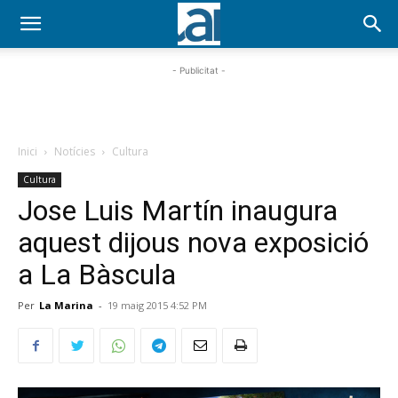
- Publicitat -
Inici
Notícies
Cultura
Cultura
Jose Luis Martín inaugura
aquest dijous nova exposició
a La Bàscula
Per
La Marina
-
19 maig 2015 4:52 PM