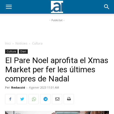
- Publicitat -
Inici
Notícies
Cultura
Cultura
Diari
El Pare Noel aprofita el Xmas
Market per fer les últimes
compres de Nadal
Per
Redacció
-
4 gener 2023 11:01 AM