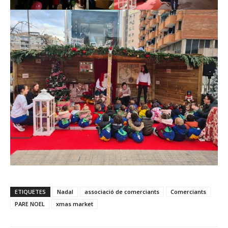
ETIQUETES
Nadal
associació de comerciants
Comerciants
PARE NOEL
xmas market