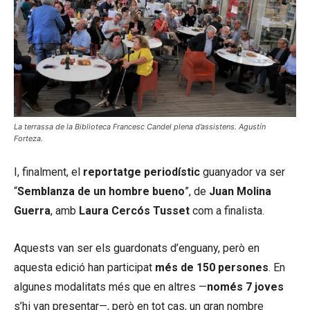
La terrassa de la Biblioteca Francesc Candel plena d’assistens. Agustín
Forteza.
I, finalment, el
reportatge periodístic
guanyador va ser
“
Semblanza de un hombre bueno
”, de
Juan Molina
Guerra
, amb
Laura Cercós Tusset
com a finalista.
Aquests van ser els guardonats d’enguany, però en
aquesta edició han participat
més de 150
persones
. En
algunes modalitats més que en altres
—
només 7 joves
s’hi van presentar—, però en tot cas, un gran nombre