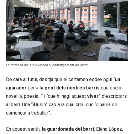
La terrassa de la biblioteca al començament de l’acte.
De cara al futur, desitja que el certamen esdevingui “
un
aparador
per a
la gent dels nostres barris
que escriu
novel·la, poesia…” i “que hi hagi aquest
viver
” d’escriptors
al barri. Una “il·lusió” cap a la qual creu que “s’haurà de
començar a treballar”.
En aquest sentit,
la guardonada del barri
, Elena López,