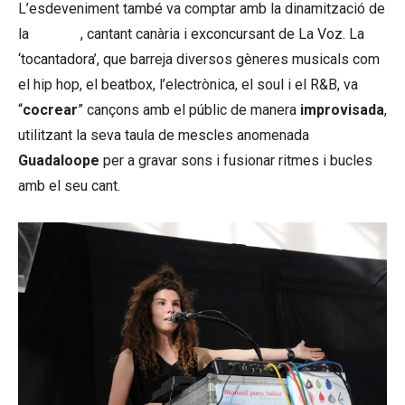
L’esdeveniment també va comptar amb la dinamització de
la
La Cris
, cantant canària i exconcursant de La Voz. La
‘tocantadora’, que barreja diversos gèneres musicals com
el hip hop, el beatbox, l’electrònica, el soul i el R&B, va
“
cocrear
”
cançons amb el públic de manera
improvisada
,
utilitzant la seva taula de mescles anomenada
Guadaloope
per a gravar sons i fusionar ritmes i bucles
amb el seu cant.