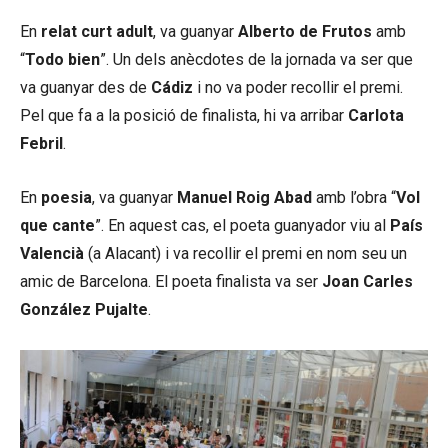
En
relat curt adult
, va guanyar
Alberto de Frutos
amb
“
Todo bien
”. Un dels anècdotes de la jornada va ser que
va guanyar des de
Cádiz
i no va poder recollir el premi.
Pel que fa a la posició de finalista, hi va arribar
Carlota
Febril
.
En
poesia
, va guanyar
Manuel Roig Abad
amb l’obra “
Vol
que cante
”. En aquest cas, el poeta guanyador viu al
País
Valencià
(a Alacant) i va recollir el premi en nom seu un
amic de Barcelona. El poeta finalista va ser
Joan Carles
González Pujalte
.