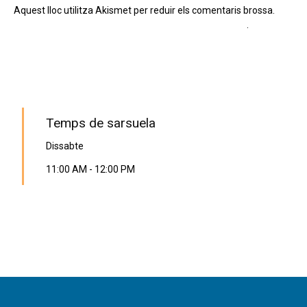
Aquest lloc utilitza Akismet per reduir els comentaris brossa.
Apreneu com es processen les dades dels comentaris
.
PROGRAMA EN DIRECTE
Temps de sarsuela
Dissabte
11:00 AM
-
12:00 PM