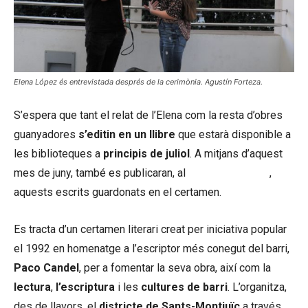
Elena López és entrevistada després de la cerimònia. Agustín Forteza.
S’espera que tant el relat de l’Elena com la resta d’obres
guanyadores
s’editin en un llibre
que estarà disponible a
les biblioteques a
principis de juliol
. A mitjans d’aquest
mes de juny, també es publicaran, al
web del districte
,
aquests escrits guardonats en el certamen.
Es tracta d’un certamen literari creat per iniciativa popular
el 1992 en homenatge a l’escriptor més conegut del barri,
Paco Candel
, per a fomentar la seva obra, així com la
lectura
,
l’escriptura
i les
cultures de barri
. L’organitza,
des de llavors, el
districte de Sants-Montjuïc
a través