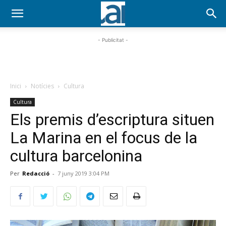
- Publicitat -
Inici
Notícies
Cultura
Cultura
Els premis d’escriptura situen
La Marina en el focus de la
cultura barcelonina
Per
Redacció
-
7 juny 2019 3:04 PM