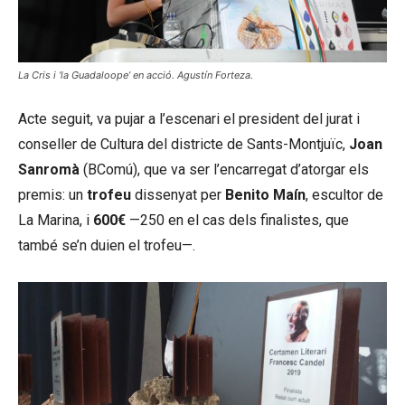
La Cris i ‘la Guadaloope’ en acció. Agustín Forteza.
Acte seguit, va pujar a l’escenari el president del jurat i
conseller de Cultura del districte de Sants-Montjuïc,
Joan
Sanromà
(BComú), que va ser l’encarregat d’atorgar els
premis: un
trofeu
dissenyat per
Benito Maín
, escultor de
La Marina, i
600€
—250 en el cas dels finalistes, que
també se’n duien el trofeu—.